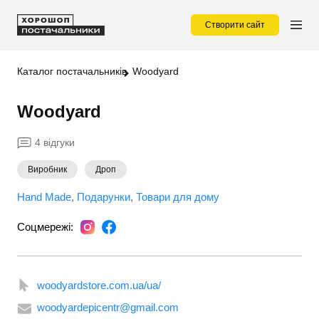
Створити сайт
Каталог постачальників
Woodyard
Woodyard
4 відгуки
Виробник
Дроп
Hand Made
Подарунки
Товари для дому
Соцмережі:
woodyardstore.com.ua/ua/
woodyardepicentr@gmail.com