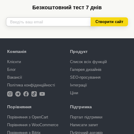
Безкоштовний тест 7 днів
Створити сайт
Компанія
Продукт
Клієнти
Список всіх функцій
Блог
Галерея дизайнів
Вакансії
SEO-просування
Політика конфіденційності
Інтеграції
Ціни
Порівняння
Підтримка
Порівняння з OpenCart
Портал підтримки
Порівняння з WooCommerce
Написати запит
Порівняння з Bitrix
Публічний договір