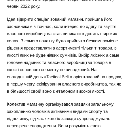
червні 2022 року.
Ідея відкрити спеціалізований магазин, прийшла його
засновникам в той час, коли інтерес до одягу та взуття
власного виробництва став виникати в досить широких
колах. З самого початку було прийнято безкомпромісне
рішення представляти в асортименті тільки ті товари, в
якості яких не буде ніяких сумнівів. Вибір якісних а саме
головне надійних та власного виробництва товарів в
якості основного сегменту не випадковий. На
сьогоднішній день «Tactical Belt » орієнтований на продаж,
в першу чергу, екіпірування власного виробництва, так як
в більшості своїй воно є еталоном високої якості.
Колектив магазину організувався завдяки загальному
захопленню чоловіків активними видами спорту та
відпочинку, під час якого їх завжди супроводжувало
перевірене спорядження. Вони розуміють свою