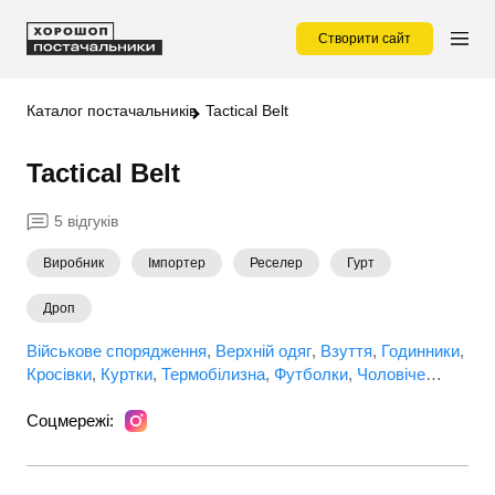
Створити сайт
Каталог постачальників
Tactical Belt
Tactical Belt
5 відгуків
Виробник
Імпортер
Реселер
Гурт
Дроп
Військове спорядження
Верхній одяг
Взуття
Годинники
Кросівки
Куртки
Термобілизна
Футболки
Чоловіче
взуття
Чоловічий одяг
Шапки
Соцмережі: