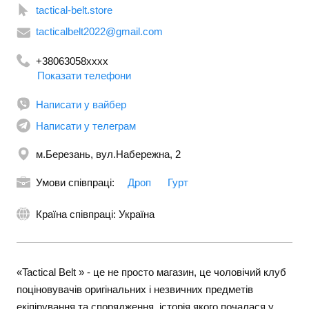
tactical-belt.store
tacticalbelt2022@gmail.com
+38063058xxxx
Показати телефони
+380500503877
Написати у вайбер
Написати у телеграм
м.Березань, вул.Набережна, 2
Умови співпраці:
Дроп
Гурт
Країна співпраці: Україна
«Tactical Belt » - це не просто магазин, це чоловічий клуб
поціновувачів оригінальних і незвичних предметів
екіпірування та спорядження, історія якого почалася у