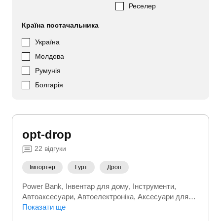
Реселер
Країна постачальника
Україна
Молдова
Румунія
Болгарія
opt-drop
22
відгуки
Імпортер
Гурт
Дроп
Power Bank
Інвентар для дому
Інструменти
Автоаксесуари
Автоелектроніка
Аксесуари для
електроніки
Показати ще
Аксесуари до одягу
Аксесуари до
телефонів
Бензоінструмент
Будівельний