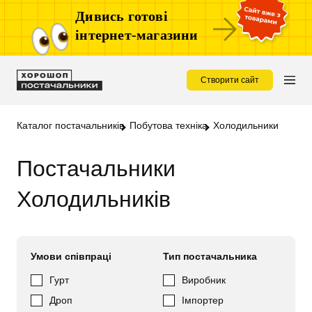
Дивись готові
інтернет-магазини
Створити сайт
Каталог постачальників
Побутова техніка
Холодильники
Постачальники
Холодильників
Умови співпраці
Тип постачальника
Гурт
Виробник
Дроп
Імпортер