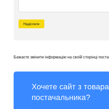
Надіслати
Бажаєте змінити інформацію на своїй сторінці пост
Хочете сайт з товар
постачальника?