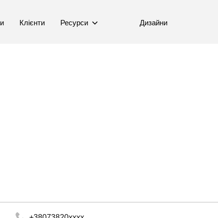
ни
Клієнти
Ресурси
Дизайни
+38073820xxxx