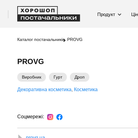
Продукт
Ці
Каталог постачальників
PROVG
PROVG
Виробник
Гурт
Дроп
Декоративна косметика
Косметика
Соцмережі:
provg.ua