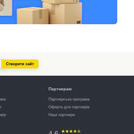
Створити сайт
Партнерам
мки
Партнерська програма
т
Оферта для партнерів
овір
Наші партнери
4.6