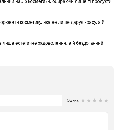
альний набір косметики, обираючи лише ті продукти
рювати косметику, яка не лише дарує красу, а й
е лише естетичне задоволення, а й бездоганний
Оцінка