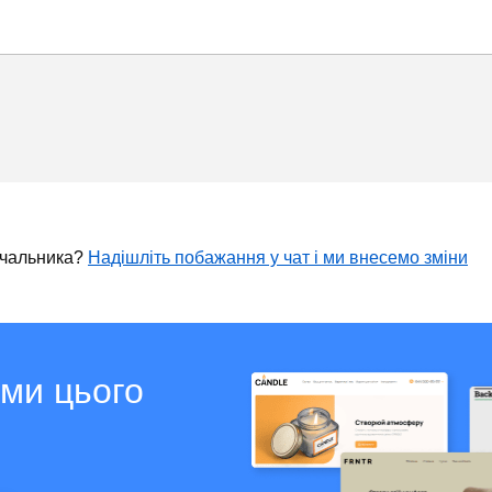
ачальника?
Надішліть побажання у чат і ми внесемо зміни
ами цього