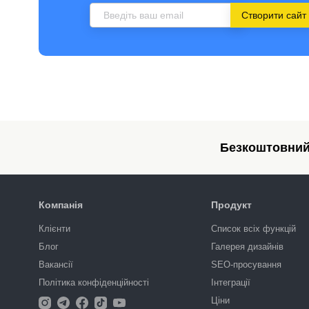
Створити сайт
Безкоштовний 
Компанія
Продукт
Клієнти
Список всіх функцій
Блог
Галерея дизайнів
Вакансії
SEO-просування
Політика конфіденційності
Інтеграції
Ціни