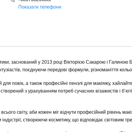
Показати телефони
ки, заснований у 2013 році Вікторією Сакарою і Галиною Б
тузіастів, поєднуючи передові формули, різноманіття кольорі
для повік, а також професійні пензлі для макіяжу, хайлайтер
т створений з урахуванням потреб сучасних візажистів і б’ю
всього світу, аби кожен міг відчути професійний рівень ма
індустрії, створюючи косметику, що відповідає світовим тре