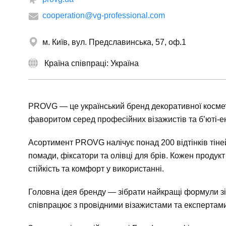
cooperation@vg-professional.com
м. Київ, вул. Предславинська, 57, оф.1
Країна співпраці: Україна
PROVG — це український бренд декоративної космети
фаворитом серед професійних візажистів та б’юті-ен
Асортимент PROVG налічує понад 200 відтінків тіней 
помади, фіксатори та олівці для брів. Кожен продук
стійкість та комфорт у використанні.
Головна ідея бренду — зібрати найкращі формули зі 
співпрацює з провідними візажистами та експертами 