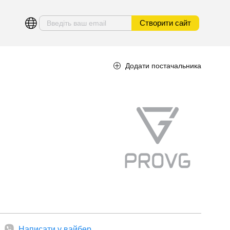
Створити сайт
Додати постачальника
Написати у вайбер