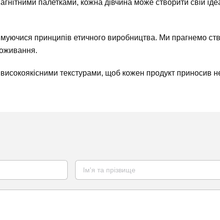
магнітними палетками, кожна дівчина може створити свій іде
муючися принципів етичного виробництва. Ми прагнемо ство
поживання.
 високоякісними текстурами, щоб кожен продукт приносив н