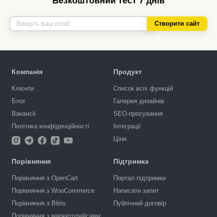
Безкоштовний тест 7 днів
Створити сайт
Компанія
Продукт
Клієнти
Список всіх функцій
Блог
Галерея дизайнів
Вакансії
SEO-просування
Політика конфіденційності
Інтеграції
Ціни
Порівняння
Підтримка
Порівняння з OpenCart
Портал підтримки
Порівняння з WooCommerce
Написати запит
Порівняння з Bitrix
Публічний договір
Порівняння з маркетплейсами