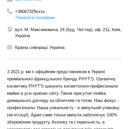
+38067329xxxx
Показати телефони
+380994283076
вул. М. Максимовича, 24 (буд. Честер), оф. 211, Київ,
Україна
Країна співпраці: Україна
З 2021 р. ми є офіційним представником в Україні
преміального французького бренду PHYT'S. Органічну
косметику PHYT’S шанують косметологи-професіонали
майже в усіх країнах світу. Також присутня лінійка
домашнього догляду за обличчям та тілом. Наш фокус -
професіонали. Наша унікальність - в ампульній упаковці
(не інʼєкції). Адже саме тільки ампула забезпечує 100%
збереження продукту, безпеку та стерильність, а