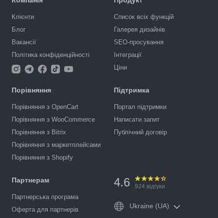
Компанія
Продукт
Клієнти
Список всіх функцій
Блог
Галерея дизайнів
Вакансії
SEO-просування
Політика конфіденційності
Інтеграції
Ціни
Порівняння
Підтримка
Порівняння з OpenCart
Портал підтримки
Порівняння з WooCommerce
Написати запит
Порівняння з Bitrix
Публічний договір
Порівняння з маркетплейсами
Порівняння з Shopify
4.6
Партнерам
924
відгуки
Партнерська програма
Ukraine (UA)
Оферта для партнерів