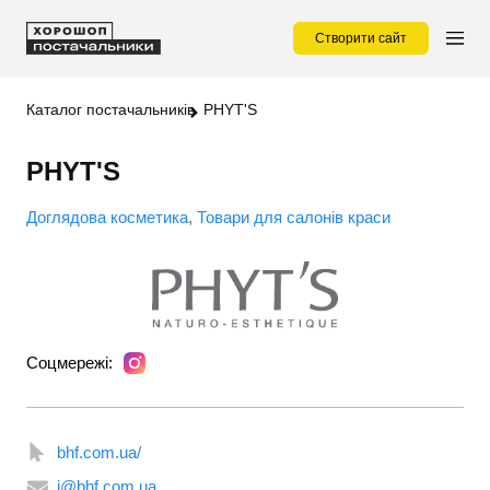
Створити сайт
Каталог постачальників
PHYT'S
PHYT'S
Доглядова косметика
Товари для салонів краси
Соцмережі:
bhf.com.ua/
i@bhf.com.ua