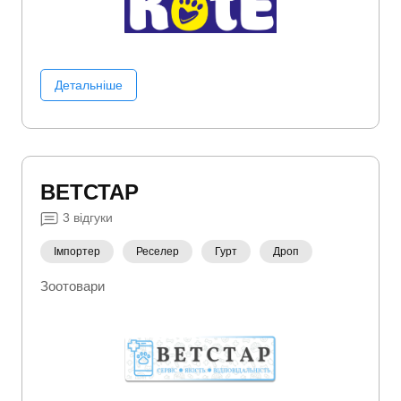
Детальніше
ВЕТСТАР
3
відгуки
Імпортер
Реселер
Гурт
Дроп
Зоотовари