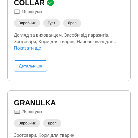
COLLAR
18
відгуків
Виробник
Гурт
Дроп
Догляд за вихованцем
Засоби від паразитів
Зоотовари
Корм для тварин
Наповнювачі для
туалетів
Показати ще
Детальніше
GRANULKA
25
відгуків
Виробник
Дроп
Зоотовари
Корм для тварин