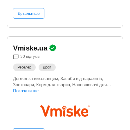
Детальніше
Vmiske.ua
30
відгуків
Реселер
Дроп
Догляд за вихованцем
Засоби від паразитів
Зоотовари
Корм для тварин
Наповнювачі для
туалетів
Показати ще