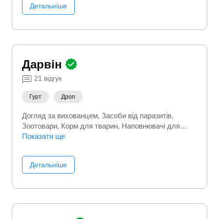
Детальніше
Дарвін
21
відгук
Гурт
Дроп
Догляд за вихованцем
Засоби від паразитів
Зоотовари
Корм для тварин
Наповнювачі для
туалетів
Показати ще
Детальніше