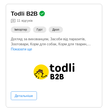
Todli B2B
11
відгуків
Імпортер
Гурт
Дроп
Догляд за вихованцем
Засоби від паразитів
Зоотовари
Корм для собак
Корм для тварин
Наповнювачі для туалетів
Показати ще
Одяг для собак
Одяг
для тварин
Детальніше