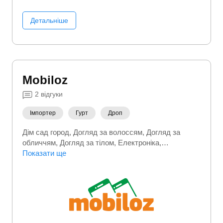
Детальніше
Mobiloz
2
відгуки
Імпортер
Гурт
Дроп
Дім сад город
Догляд за волоссям
Догляд за
обличчям
Догляд за тілом
Електроніка
Зоотовари
Показати ще
Краса та здоровʼя
Рибалка
Садовий
інвентар
Термобілизна
Туристичні товари