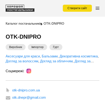
Створити сайт
Каталог постачальників
OTK-DNIPRO
OTK-DNIPRO
Виробник
Імпортер
Гурт
Аксесуари для краси
Бальзами
Декоративна косметика
Догляд за волоссям
Догляд за обличчям
Догляд за
тілом
Доглядова косметика
Засоби для гоління
Соцмережі:
Косметика
Косметика для волосся
Краса та здоровʼя
Особиста гігієна
Шампуні
otk-dnipro.com.ua
otk.dnepr@gmail.com