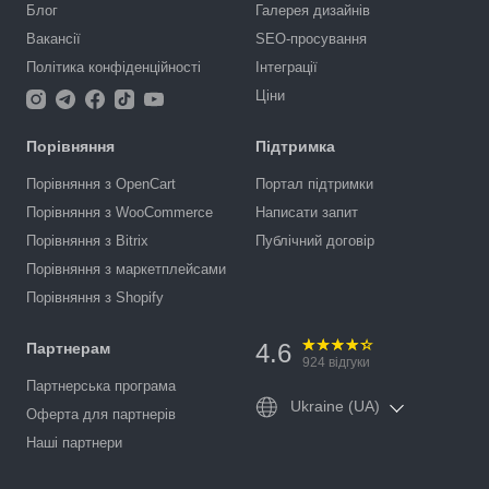
Блог
Галерея дизайнів
Вакансії
SEO-просування
Політика конфіденційності
Інтеграції
Ціни
Порівняння
Підтримка
Порівняння з OpenCart
Портал підтримки
Порівняння з WooCommerce
Написати запит
Порівняння з Bitrix
Публічний договір
Порівняння з маркетплейсами
Порівняння з Shopify
4.6
Партнерам
924
відгуки
Партнерська програма
Ukraine (UA)
Оферта для партнерів
Наші партнери