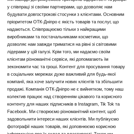
у співпраці зі своїми партнерами, що дозволяє нам
будувати довгострокові стосунки з клієнтами. Основним
пріоритетом ОТК-Дніпро є якість товарів та послуг, що
надаються. Співпрацюємо тільки з найкращими
виробниками та постачальниками косметики, що
дозволяє нам завжди триматися на рівні зі світовими
лідерами у цій галузі. Крім того, ми надаємо своїм
клієнтам різноманітні сервіси, які допомагають їм
зекономити час та гроші. Контент для просування товару
в соціальних мережах дуже важливий для будь-якої
компанії, яка хоче залучити нових клієнтів та збільшити
продажі. Компанія ОТК-Дніпро не є вийнятком, тому наш
колектив працює над створенням цікавого та корисного
контенту для наших підписників в Instagram, Tik Tok та
Facebook. Ми створюємо різноманітний контент, щоб
задовольнити інтереси наших клієнтів. Ми публікуємо
фотографії наших товарів, які доповнюємо корисною
інформацією про їх склад та властивості. Також ми