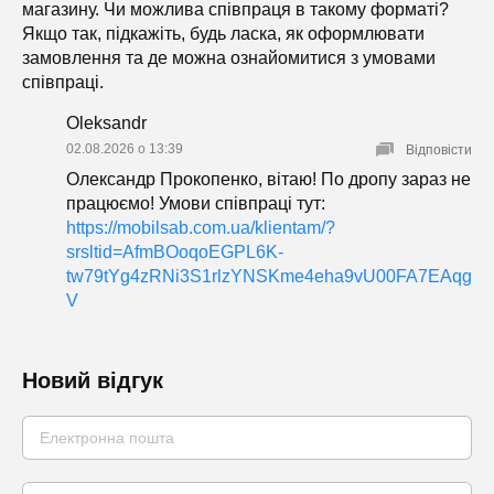
магазину. Чи можлива співпраця в такому форматі?
Якщо так, підкажіть, будь ласка, як оформлювати
замовлення та де можна ознайомитися з умовами
співпраці.
Oleksandr
02.08.2026 о 13:39
Відповісти
Олександр Прокопенко, вітаю! По дропу зараз не
працюємо! Умови співпраці тут:
https://mobilsab.com.ua/klientam/?
srsltid=AfmBOoqoEGPL6K-
tw79tYg4zRNi3S1rlzYNSKme4eha9vU00FA7EAqg
V
Новий відгук