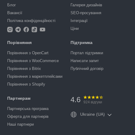
Блог
Галерея дизайнів
Вакансії
SEO-просування
Політика конфіденційності
Інтеграції
Ціни
Порівняння
Підтримка
Порівняння з OpenCart
Портал підтримки
Порівняння з WooCommerce
Написати запит
Порівняння з Bitrix
Публічний договір
Порівняння з маркетплейсами
Порівняння з Shopify
4.6
Партнерам
924
відгуки
Партнерська програма
Ukraine (UA)
Оферта для партнерів
Наші партнери