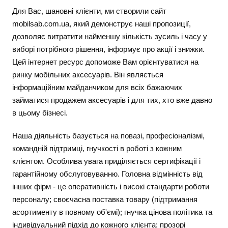
Для Вас, шановні клієнти, ми створили сайт
mobilsab.com.ua, який демонструє наші пропозиції,
дозволяє витратити найменшу кількість зусиль і часу у
виборі потрібного рішення, інформує про акції і знижки.
Цей інтернет ресурс допоможе Вам орієнтуватися на
ринку мобільних аксесуарів. Він являється
інформаційним майданчиком для всіх бажаючих
займатися продажем аксесуарів і для тих, хто вже давно
в цьому бізнесі.
Наша діяльність базується на повазі, професіоналізмі,
командній підтримці, гнучкості в роботі з кожним
клієнтом. Особлива увага приділяється сертифікації і
гарантійному обслуговуванню. Головна відмінність від
інших фірм - це оперативність і високі стандарти роботи
персоналу; своєчасна поставка товару (підтримання
асортименту в повному об'ємі); гнучка цінова політика та
індивідуальний підхід до кожного клієнта; прозорі