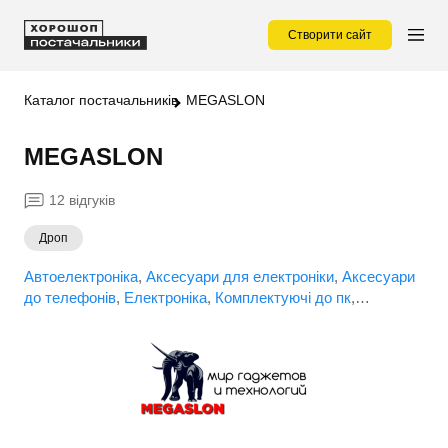
Створити сайт
Каталог постачальників
MEGASLON
MEGASLON
12 відгуків
Дроп
Автоелектроніка
Аксесуари для електроніки
Аксесуари
до телефонів
Електроніка
Комплектуючі до пк
Мережеве обладнання
Портативна електроніка