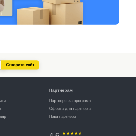
Створити сайт
Партнерам
мки
Партнерська програма
т
Оферта для партнерів
овір
Наші партнери
4.6