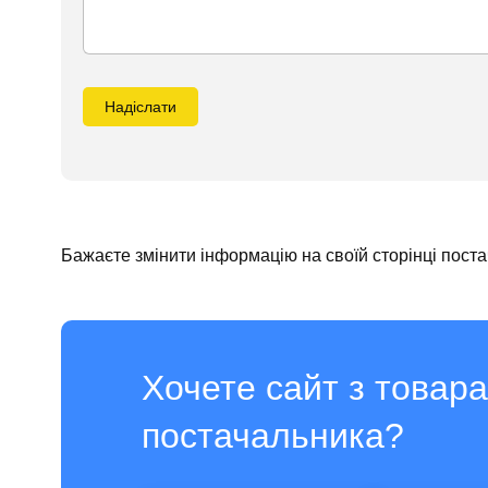
Надіслати
Бажаєте змінити інформацію на своїй сторінці пост
Хочете сайт з товар
постачальника?