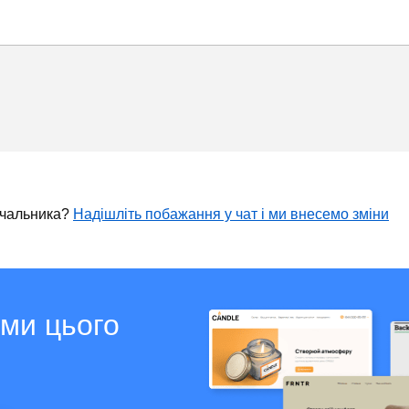
ачальника?
Надішліть побажання у чат і ми внесемо зміни
ами цього