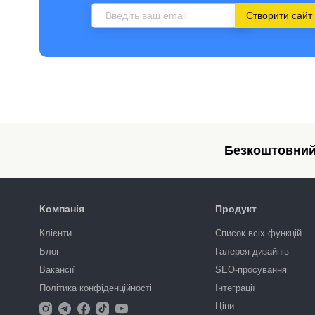
Створити сайт
Безкоштовний 
Компанія
Продукт
Клієнти
Список всіх функцій
Блог
Галерея дизайнів
Вакансії
SEO-просування
Політика конфіденційності
Інтеграції
Ціни