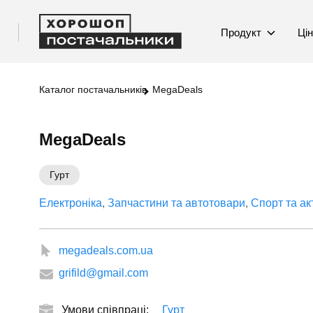
Продукт
Ці
Каталог постачальників
MegaDeals
MegaDeals
Гурт
Електроніка
Запчастини та автотовари
Спорт та ак
megadeals.com.ua
grifild@gmail.com
Умови співпраці:
Гурт