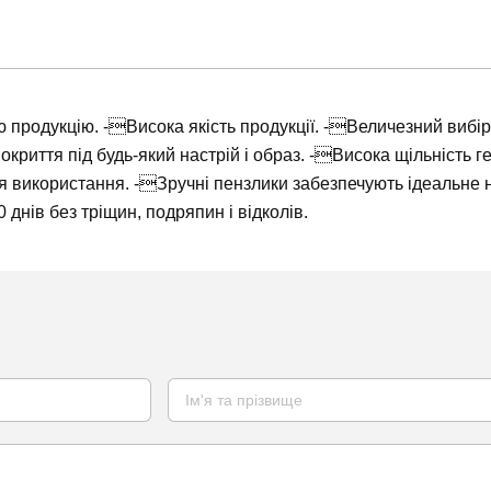
 продукцію. -Висока якість продукції. -Величезний вибір ко
окриття під будь-який настрій і образ. -Висока щільність г
ля використання. -Зручні пензлики забезпечують ідеальне
днів без тріщин, подряпин і відколів.