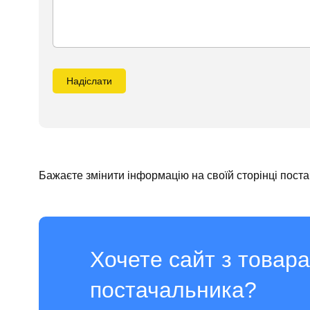
Надіслати
Бажаєте змінити інформацію на своїй сторінці пост
Хочете сайт з товар
постачальника?