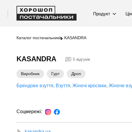
Продукт
Ці
Каталог постачальників
KASANDRA
KASANDRA
5 відгуків
Виробник
Гурт
Дроп
Брендове взуття
Взуття
Жіночі кросівки
Жіноче вз
Соцмережі:
kasandra.ua