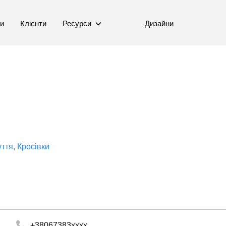
ни
Клієнти
Ресурси
Дизайни
уття
Кросівки
+38067383xxxx