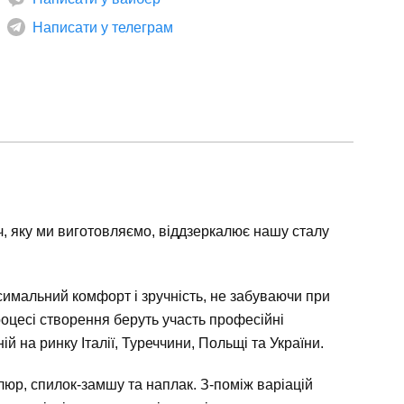
Написати у телеграм
річ, яку ми виготовляємо, віддзеркалює нашу сталу
ксимальний комфорт і зручність, не забуваючи при
роцесі створення беруть участь професійні
 на ринку Італії, Туреччини, Польщі та України.
люр, спилок-замшу та наплак. З-поміж варіацій