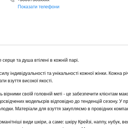
Показати телефони
+380673838492
+380673838491
 серце та душа втілені в кожній парі.
 силу індивідуальності та унікальності кожної жінки. Кожна 
ти взуття високої якості.
ь вірними своїй головній меті - це забезпечити клієнтам ма
освідчених модельєрів відповідно до тенденцій сезону. У п
одки. Матеріали для взуття закупляємо в провідних компаній
нітніші види шкіри, а саме: шкіру Крейзі, наппу, нубук, ве