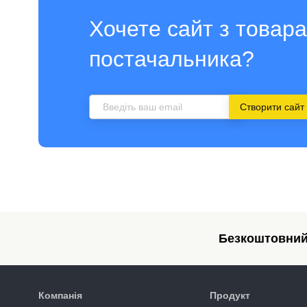
Хочете сайт з товар
постачальника?
Створити сайт
Безкоштовний 
Компанія
Продукт