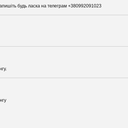
напишіть будь ласка на телеграм +380992091023
гу.
нгу