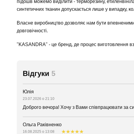
підошв можемо виділити - терморезину, етиленвініла
синтетичних тканин допускається лише у випадку, ко
Власне виробництво дозволяє нам бути впевненими в
довговічності.
"KASANDRA" - це бренд, де процес виготовлення вз
Відгуки
5
Юлія
23.07.2026 о 21:10
Доброго вечора! Хочу з Вами співпрацювати за си
Ольга Раківненко
16.08.2025 о 13:08