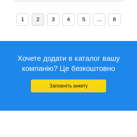
1
2
3
4
5
...
8
Хочете додати в каталог вашу
компанію? Це безкоштовно
Заповніть анкету