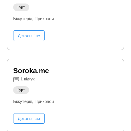
Гурт
Біжутерія
Прикраси
Детальніше
Soroka.me
1
відгук
Гурт
Біжутерія
Прикраси
Детальніше