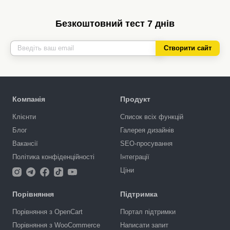
Безкоштовний тест 7 днів
Створити сайт
Компанія
Продукт
Клієнти
Список всіх функцій
Блог
Галерея дизайнів
Вакансії
SEO-просування
Політика конфіденційності
Інтеграції
Ціни
Порівняння
Підтримка
Порівняння з OpenCart
Портал підтримки
Порівняння з WooCommerce
Написати запит