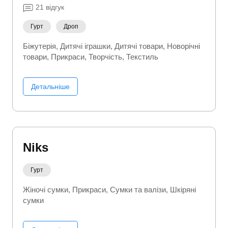
21
відгук
Гурт
Дроп
Біжутерія
Дитячі іграшки
Дитячі товари
Новорічні
товари
Прикраси
Творчість
Текстиль
Детальніше
Niks
Гурт
Жіночі сумки
Прикраси
Сумки та валізи
Шкіряні
сумки