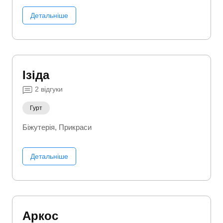
Детальніше
Ізіда
2
відгуки
Гурт
Біжутерія
Прикраси
Детальніше
Аркос