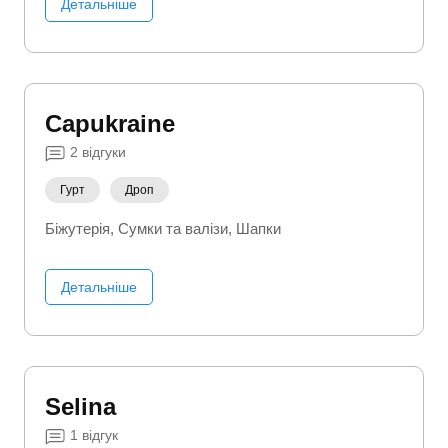
Детальніше
Capukraine
2
відгуки
Гурт
Дроп
Біжутерія
Сумки та валізи
Шапки
Детальніше
Selina
1
відгук