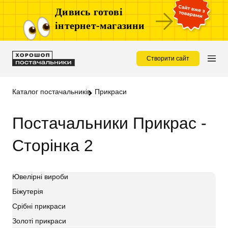
Дивись готові
інтернет-магазини
Створити сайт
Каталог постачальників
Прикраси
Постачальники Прикрас -
Сторінка 2
Ювелірні вироби
Біжутерія
Срібні прикраси
Золоті прикраси