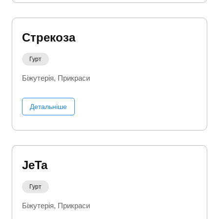
Стрекоза
Гурт
Біжутерія
Прикраси
Детальніше
JeTa
Гурт
Біжутерія
Прикраси