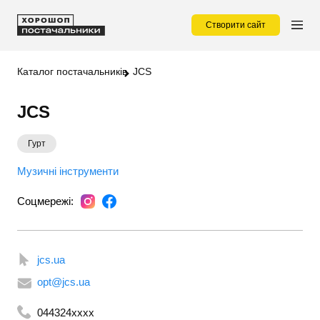
Створити сайт
Каталог постачальників
JCS
JCS
Гурт
Музичні інструменти
Соцмережі:
jcs.ua
opt@jcs.ua
044324xxxx