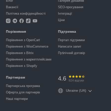
Блог
Галерея дизайнів
Вакансії
SEO-просування
Політика конфіденційності
Інтеграції
Ціни
Порівняння
Підтримка
Порівняння з OpenCart
Портал підтримки
Порівняння з WooCommerce
Написати запит
Порівняння з Bitrix
Публічний договір
Порівняння з маркетплейсами
Порівняння з Shopify
4.6
Партнерам
924
відгуки
Партнерська програма
Ukraine (UA)
Оферта для партнерів
Наші партнери