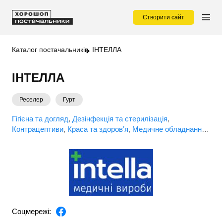
Створити сайт
Каталог постачальників
ІНТЕЛЛА
ІНТЕЛЛА
Реселер
Гурт
Гігієна та догляд
Дезінфекція та стерилізація
Контрацептиви
Краса та здоровʼя
Медичне обладнання
Одяг для медичного персоналу
Особиста гігієна
Товари
для мам
Товари для салонів краси
Товари медичного
призначення
Соцмережі: