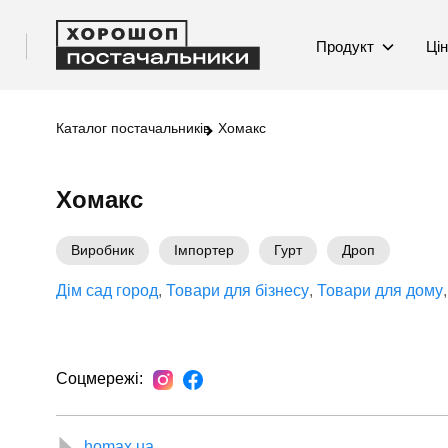
Продукт
Ці
Каталог постачальників
Хомакс
Хомакс
Виробник
Імпортер
Гурт
Дроп
Дім сад город
Товари для бізнесу
Товари для дому
Соцмережі:
homax.ua