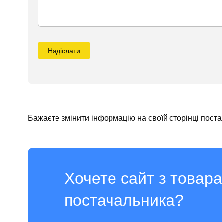
Надіслати
Бажаєте змінити інформацію на своїй сторінці пост
Хочете сайт з товар
постачальника?