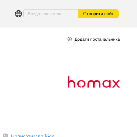
Створити сайт
Додати постачальника
Написати у вайбер