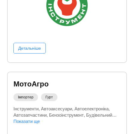
Детальніше
МотоАгро
Імпортер
Гурт
Інструменти
Автоаксесуари
Автоелектроніка
Автозапчастини
Бензоінструмент
Будівельний
інструмент
Показати ще
Велосипеди
Витратні матеріали для
інструментів
Генератори
Дім сад город
Електроінструмент
Запчастини та автотовари