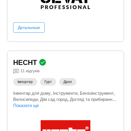
Детальніше
HECHT
11
відгуків
Імпортер
Гурт
Дроп
Інвентар для дому
Інструменти
Бензоінструмент
Велосипеди
Дім сад город
Догляд та прибирання
Електроінструмент
Показати ще
Каміни
Ручний інструмент
Садові меблі
Садова техніка
Садовий інвентар
Сауни
Станки і обладнання