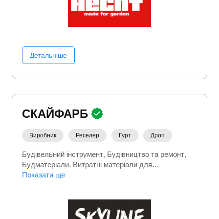
Детальніше
СКАЙФАРБ
Виробник
Реселер
Гурт
Дроп
Будівельний інструмент
Будівництво та ремонт
Будматеріали
Витратні матеріали для
інструментів
Показати ще
Госптовари
Дім сад город
Ручний
інструмент