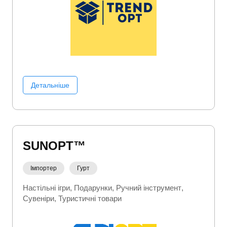
Оптика (мікроскопи, біноклі, ...)
Освітлення
Побутова техніка
Портативна електроніка
Рибалка
Розваги та відпочинок
Розвиток і
творчість
Ручний інструмент
Садовий інвентар
Сувеніри
Товари для дому
Тренажери
Туристичні
товари
Фітнес
Фото/Відео/Аудіо
Детальніше
SUNOPT™
Імпортер
Гурт
Настільні ігри
Подарунки
Ручний інструмент
Сувеніри
Туристичні товари