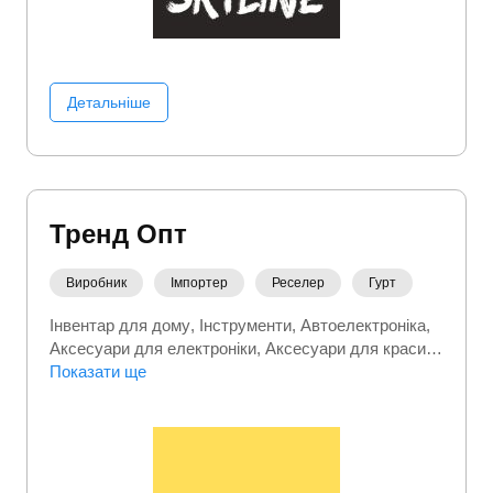
Детальніше
Тренд Опт
Виробник
Імпортер
Реселер
Гурт
Інвентар для дому
Інструменти
Автоелектроніка
Аксесуари для електроніки
Аксесуари для краси
Аксесуари для спорту
Показати ще
Аксесуари до телефонів
Дім сад город
Дитячі іграшки
Дитячі товари
Для
геймерів
Догляд за вихованцем
Догляд та
прибирання
Електроінструмент
Електроніка
Засоби для гоління
Зоотовари
Килими
Краса та
здоровʼя
Кухонна побутова техніка
Настільні ігри