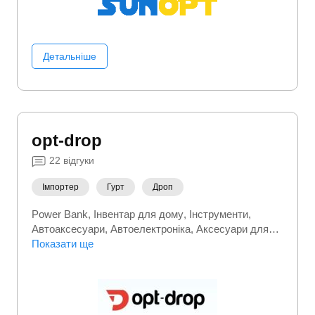
Детальніше
opt-drop
22
відгуки
Імпортер
Гурт
Дроп
Power Bank
Інвентар для дому
Інструменти
Автоаксесуари
Автоелектроніка
Аксесуари для
електроніки
Показати ще
Аксесуари до одягу
Аксесуари до
телефонів
Бензоінструмент
Будівельний
інструмент
Генератори
Дім сад город
Дитячі
іграшки
Дитячі меблі
Дитячі товари
Дитячий
транспорт
Для геймерів
Догляд за волоссям