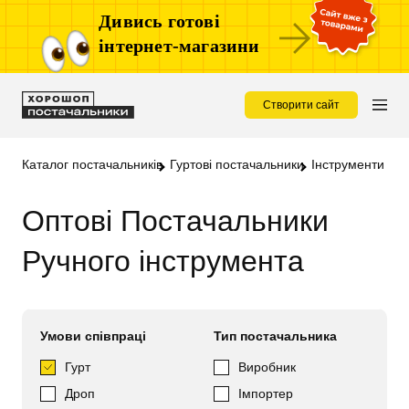
Дивись готові
інтернет-магазини
Створити сайт
Каталог постачальників
Гуртові постачальники
Інструменти опт
Оптові Постачальники
Ручного інструмента
Умови співпраці
Тип постачальника
Гурт
Виробник
Дроп
Імпортер