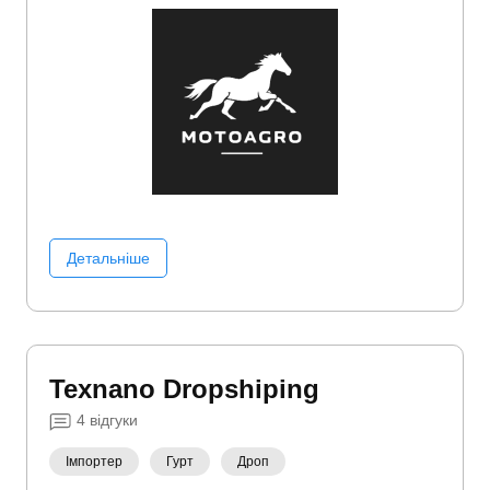
Ручний інструмент
Садова техніка
Садовий
інвентар
Самокати
Станки і обладнання
Шини,
гума
Детальніше
Texnano Dropshiping
4
відгуки
Імпортер
Гурт
Дроп