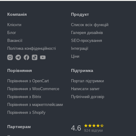
Компанія
Продукт
Клієнти
Список всіх функцій
Блог
Галерея дизайнів
Вакансії
SEO-просування
Політика конфіденційності
Інтеграції
Ціни
Порівняння
Підтримка
Порівняння з OpenCart
Портал підтримки
Порівняння з WooCommerce
Написати запит
Порівняння з Bitrix
Публічний договір
Порівняння з маркетплейсами
Порівняння з Shopify
4.6
Партнерам
924
відгуки