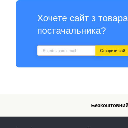
Хочете сайт з товар
постачальника?
Створити сайт
Безкоштовний 