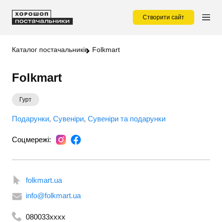
Створити сайт
Каталог постачальників
Folkmart
Folkmart
Гурт
Подарунки
Сувеніри
Сувеніри та подарунки
Соцмережі:
folkmart.ua
info@folkmart.ua
080033xxxx