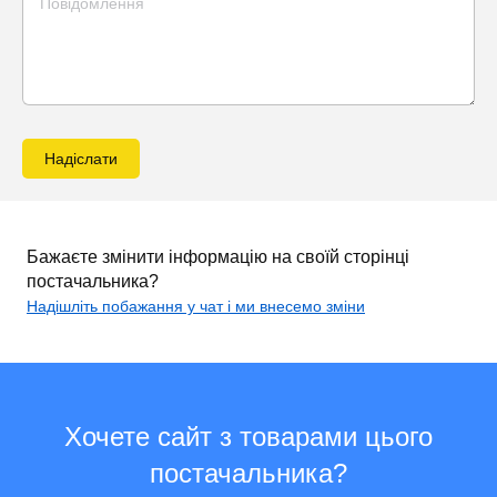
Надіслати
Бажаєте змінити інформацію на своїй сторінці
постачальника?
Надішліть побажання у чат і ми внесемо зміни
Хочете сайт з товарами цього
постачальника?