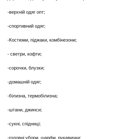
-верхній одяг опт;
-спортивний одяг;
-Костюми, піджаки, комбінезони;
- светри, кофти;
-сорочки, блузки;
-домашній одяг;
-білизна, термобілизна;
-штани, джинси;
-сукні, спідниці;
-головні убори, шарфи, рукавички;