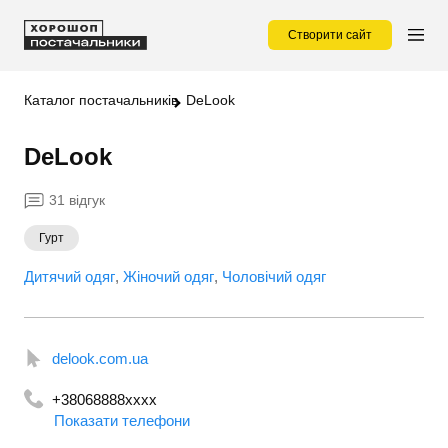
Створити сайт
Каталог постачальників
DeLook
DeLook
31 відгук
Гурт
Дитячий одяг
Жіночий одяг
Чоловічий одяг
delook.com.ua
+38068888xxxx
Показати телефони
+380508886413