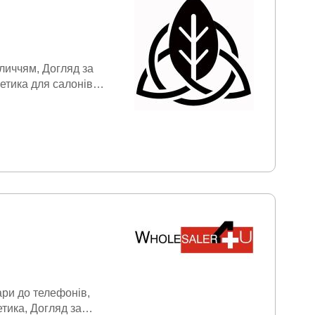
бличчям
Догляд за
етика для салонів
уні
ари до телефонів
етика
Догляд за