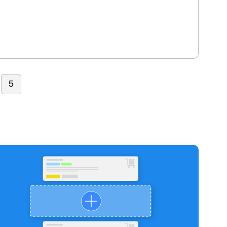
а тілом
Догляд та
цептиви
Корейська
 краси
Краса та
ста гігієна
 інструменти
Побутова
 дому
Товари для
нів краси
Товари
5