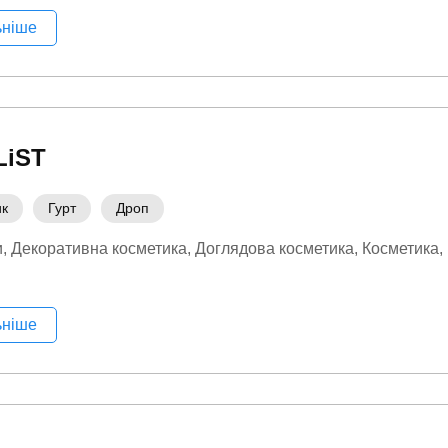
ьніше
LiST
ик
Гурт
Дроп
и
Декоративна косметика
Доглядова косметика
Косметика
ьніше