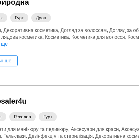
риродна
ик
Гурт
Дроп
и
Декоративна косметика
Догляд за волоссям
Догляд за о
глядова косметика
Косметика
Косметика для волосся
Косм
 ще
аса та здоровʼя
Люксова косметика
Особиста гігієна
Шамп
ьніше
saler4u
р
Реселер
Гурт
нти для манікюру та педикюру
Аксесуари для краси
Аксесу
и
Гель-лаки
Дезінфекція та стерилізація
Декоративна косм