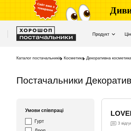
Диви
Продукт
Ці
Каталог постачальників
Косметика
Декоративна косметик
Постачальники Декоративн
Умови співпраці
LOVE
Гурт
3
відгу
Дроп