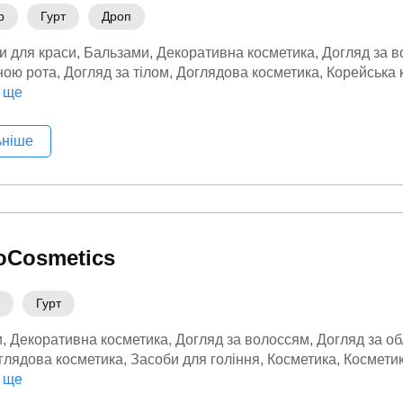
р
Гурт
Дроп
и для краси
Бальзами
Декоративна косметика
Догляд за 
ною рота
Догляд за тілом
Доглядова косметика
Корейська 
а для салонів краси
 ще
Краса та здоровʼя
Люксова косметика
ьніше
oCosmetics
Гурт
и
Декоративна косметика
Догляд за волоссям
Догляд за о
глядова косметика
Засоби для гоління
Косметика
Косметик
ʼя
 ще
Парфуми
Тестери парфумів
Шампуні