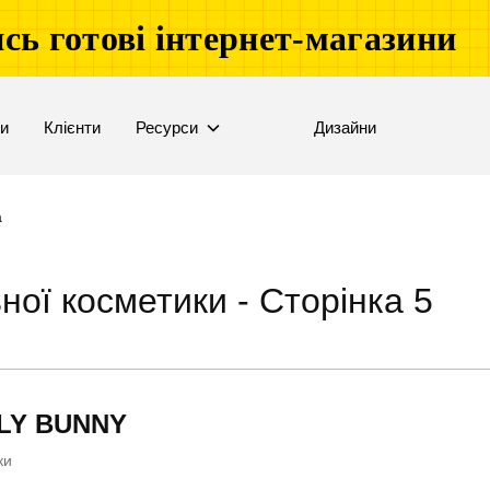
сь готові інтернет-магазини
ни
Клієнти
Ресурси
Дизайни
а
ої косметики - Сторінка 5
LY BUNNY
ки