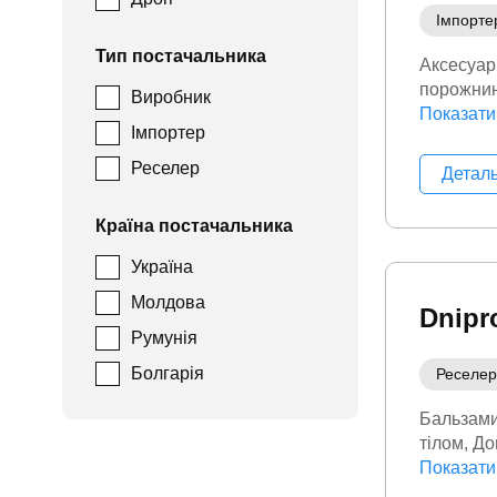
Імпорте
Тип постачальника
Аксесуар
порожни
Виробник
Косметик
Показати
Імпортер
Реселер
Детал
Країна постачальника
Україна
Молдова
Dnipr
Румунія
Болгарія
Реселер
Бальзам
тілом
До
та здоров
Показати