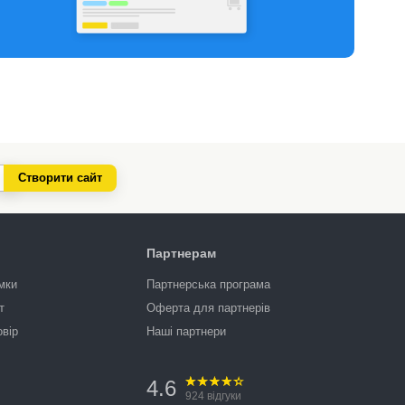
Створити сайт
Партнерам
мки
Партнерська програма
т
Оферта для партнерів
овір
Наші партнери
4.6
924
відгуки