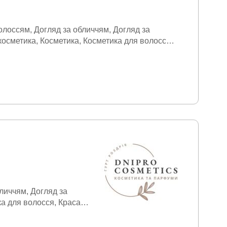
волоссям
Догляд за обличчям
Догляд за
косметика
Косметика
Косметика для волосся
Шампуні
бличчям
Догляд за
а для волосся
Краса