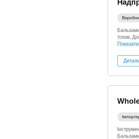
Надп
Виробн
Бальзам
тілом
До
краси
Показати
Кр
Детал
Whole
Імпорте
Інструме
Бальзам