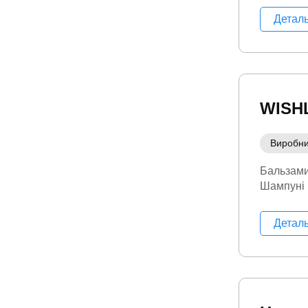
Детал
WISH
Виробн
Бальзам
Шампуні
Детал