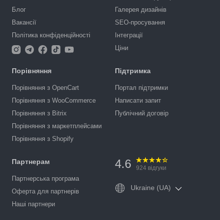
Блог
Галерея дизайнів
Вакансії
SEO-просування
Політика конфіденційності
Інтеграції
Ціни
Порівняння
Підтримка
Порівняння з OpenCart
Портал підтримки
Порівняння з WooCommerce
Написати запит
Порівняння з Bitrix
Публічний договір
Порівняння з маркетплейсами
Порівняння з Shopify
4.6
Партнерам
924
відгуки
Партнерська програма
Ukraine (UA)
Оферта для партнерів
Наші партнери