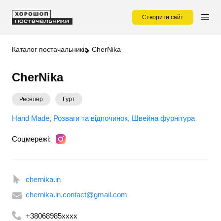
Створити сайт
Каталог постачальників
CherNika
CherNika
Реселер
Гурт
Hand Made
Розваги та відпочинок
Швейна фурнітура
Соцмережі:
chernika.in
chernika.in.contact@gmail.com
+38068985xxxx