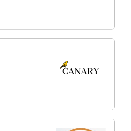
итячий одяг
Догляд за
рожниною рота
Догляд
іночі кросівки
Жіночі
одяг
Кліматична
и
Куртки
Кухонна
оворічні товари
ільна білизна
Посуд
активний відпочинок
чки
Текстиль
 призначення
дяг
Турецький одяг
чі сумки
Чоловіче