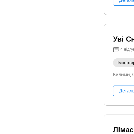
Детал
Уві С
4
відгу
Імпорте
Килими
Детал
Лімас