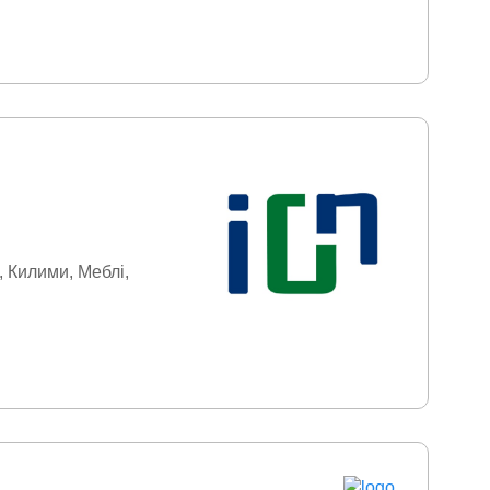
бутова техніка
творчість
Ручний
и
Туристичні товари
Килими
Меблі