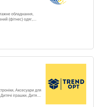
тажне обладнання
ний (фітнес) одяг
троніки
Аксесуари для
Дитячі іграшки
Дитячі
Електроінструмент
вʼя
Кухонна побутова