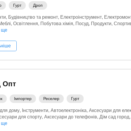
р
Гурт
Дроп
нти
Будівництво та ремонт
Електроінструмент
Електромон
Меблі
Освітлення
Побутова хімія
Посуд
Продукти
Спортив
ля дому
 ще
ьніше
 Опт
ик
Імпортер
Реселер
Гурт
 для дому
Інструменти
Автоелектроніка
Аксесуари для елек
сесуари для спорту
Аксесуари до телефонів
Дім сад город
 ще
ля геймерів
Догляд за вихованцем
Догляд та прибирання
іка
Засоби для гоління
Зоотовари
Килими
Краса та здоро