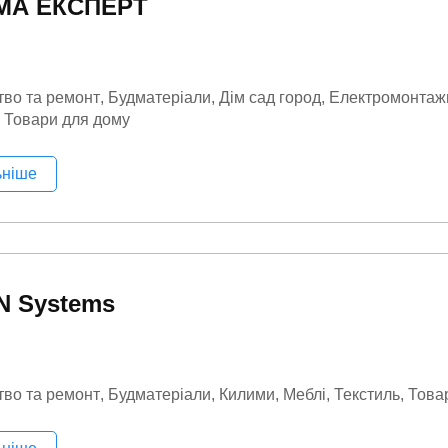
МА ЕКСПЕРТ
тво та ремонт
Будматеріали
Дім сад город
Електромонтаж
Товари для дому
ьніше
N Systems
тво та ремонт
Будматеріали
Килими
Меблі
Текстиль
Това