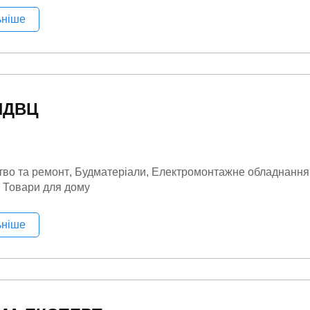
астільні ігри
Оптика (мікроскопи, біноклі, ...)
Освітлення
По
ьніше
на електроніка
Рибалка
Розваги та відпочинок
Розвиток і 
нт
Садовий інвентар
Сувеніри
Товари для дому
Тренажер
ото/Відео/Аудіо
НДВЦ
тво та ремонт
Будматеріали
Електромонтажне обладнання
Товари для дому
ьніше