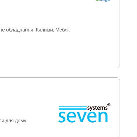
не обладнання
Килими
Меблі
ри для дому