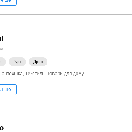
ьніше
ні
ки
р
Гурт
Дроп
Сантехніка
Текстиль
Товари для дому
ьніше
о