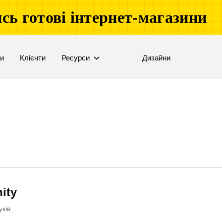
сь готові інтернет-магазини
ни
Клієнти
Ресурси
Дизайни
ity
уків