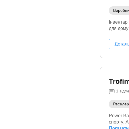
Виробн
Інвентар
для дому
Детал
Trofi
1
відгу
Реселер
Power Ba
спорту
А
Верхній 
Показати