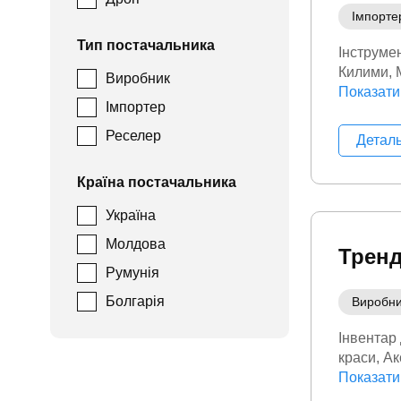
Імпорте
Тип постачальника
Інструме
Килими
Виробник
Товари д
Показати
Імпортер
Реселер
Детал
Країна постачальника
Україна
Молдова
Тренд
Румунія
Болгарія
Виробн
Інвентар
краси
Ак
товари
Показати
Д
Електрон