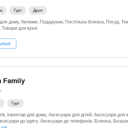
ик
Гурт
Дроп
 для дому
Килими
Подарунки
Постільна білизна
Посуд
Те
Товари для кухні
ьніше
m Family
к
Гурт
nk
Інвентар для дому
Аксесуари для дітей
Аксесуари для 
ксесуари до одягу
Аксесуари до телефонів
Білизна
Безшо
одяг
 ще
Взуття
Годинники
Госптовари
Дім сад город
Джинсов