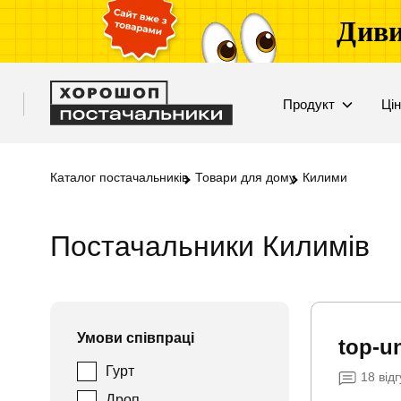
Диви
Продукт
Ці
Каталог постачальників
Товари для дому
Килими
Постачальники Килимів
Умови співпраці
top-un
Гурт
18
відг
Дроп