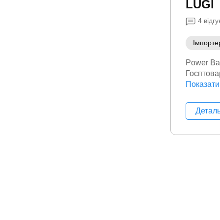
LUGI
4
відгу
Імпорте
Power Ba
Госптова
Краса та
Показати
гірлянди
Садові м
Детал