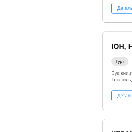
техніка
Н
Детал
Портатив
інструме
Фітнес
Ф
ІОН, 
Гурт
Будівниц
Текстиль
Детал