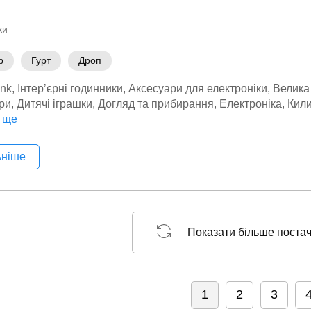
ки
р
Гурт
Дроп
nk
Інтерʼєрні годинники
Аксесуари для електроніки
Велика
ри
Дитячі іграшки
Догляд та прибирання
Електроніка
Кил
 здоровʼя
 ще
Кухонна побутова техніка
Масажери
Мережеве о
Новорічні товари
Обігрівачі
Побутова техніка
Постачальн
еблі
Текстиль
Товари для дому
Товари для кухні
Фени
ьніше
Показати більше поста
1
2
3