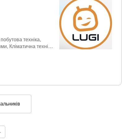
 побутова техніка
ими
Кліматична техніка
бладнання
Новорічні
ики HoReCa
Посуд
чальників
4