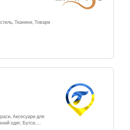
кстиль
Тканини
Товари
краси
Аксесуари для
вний одяг
Бутси
ий одяг
Дитячі іграшки