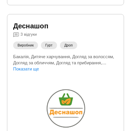
Деснашоп
3
відгуки
Виробник
Гурт
Дроп
Бакалія
Дитяче харчування
Догляд за волоссям
Догляд за обличчям
Догляд та прибирання
Доглядова косметика
Показати ще
Здорове харчування
Кондитерські вироби
Корм для тварин
Краса та
здоровʼя
Крупи
Приправи
Продукти
Снеки
Соуси
Спортивне харчування
Чай