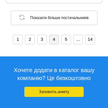
Показати більше постачальників
1
2
3
4
5
...
14
Хочете додати в каталог вашу
компанію? Це безкоштовно
Заповніть анкету