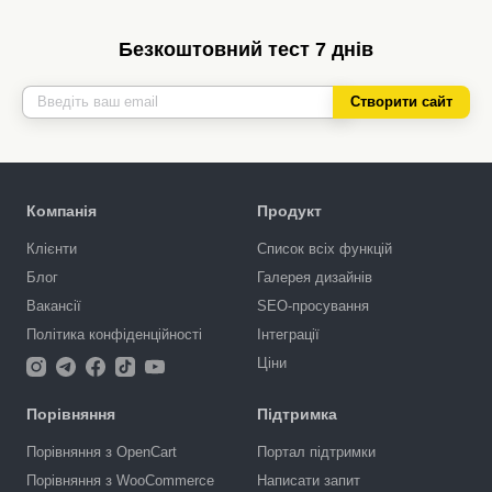
Безкоштовний тест 7 днів
Створити сайт
Компанія
Продукт
Клієнти
Список всіх функцій
Блог
Галерея дизайнів
Вакансії
SEO-просування
Політика конфіденційності
Інтеграції
Ціни
Порівняння
Підтримка
Порівняння з OpenCart
Портал підтримки
Порівняння з WooCommerce
Написати запит