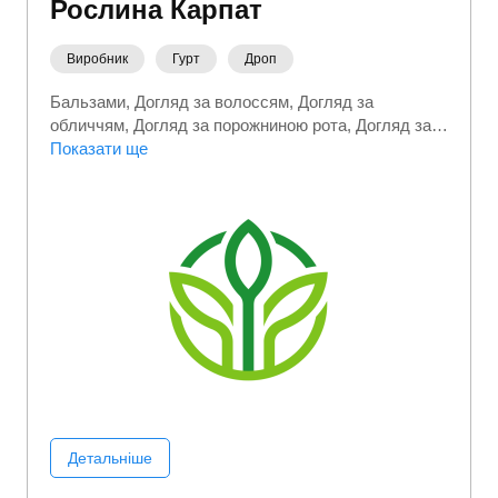
Рослина Карпат
Виробник
Гурт
Дроп
Бальзами
Догляд за волоссям
Догляд за
обличчям
Догляд за порожниною рота
Догляд за
тілом
Показати ще
Доглядова косметика
Краса та здоровʼя
Особиста гігієна
Побутова хімія
Шампуні
Детальніше