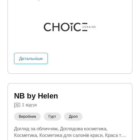
Люксова косметика
Особиста гігієна
Побутова
хімія
Шампуні
Детальніше
NB by Helen
1
відгук
Виробник
Гурт
Дроп
Догляд за обличчям
Доглядова косметика
Косметика
Косметика для салонів краси
Краса та