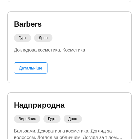
Barbers
Гурт
Дроп
Доглядова косметика
Косметика
Детальніше
Надприродна
Виробник
Гурт
Дроп
Бальзами
Декоративна косметика
Догляд за
волоссям
Догляд за обличчям
Догляд за тілом