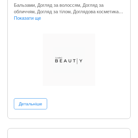
Бальзами
Догляд за волоссям
Догляд за
обличчям
Догляд за тілом
Доглядова косметика
Косметика
Показати ще
Косметика для волосся
Краса та
здоровʼя
Люксова косметика
Особиста гігієна
Шампуні
Детальніше