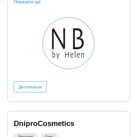
здоровʼя
Показати ще
Детальніше
DniproCosmetics