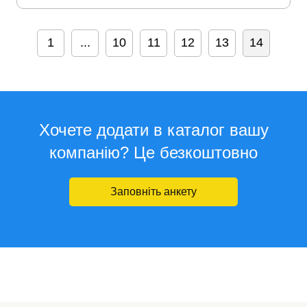
1
...
10
11
12
13
14
Хочете додати в каталог вашу
компанію? Це безкоштовно
Заповніть анкету