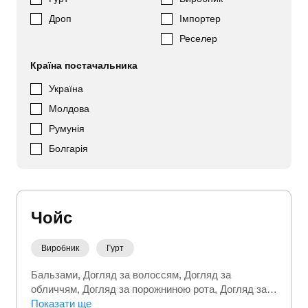
Дроп
Імпортер
Реселер
Країна постачальника
Україна
Молдова
Румунія
Болгарія
Чойс
Виробник
Гурт
Бальзами
Догляд за волоссям
Догляд за
обличчям
Догляд за порожниною рота
Догляд за
тілом
Показати ще
Доглядова косметика
Засоби для гоління