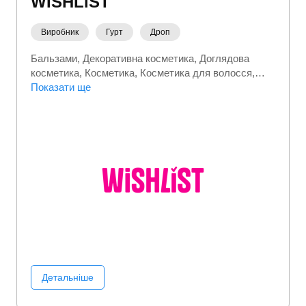
WISHLiST
Виробник
Гурт
Дроп
Бальзами
Декоративна косметика
Доглядова
косметика
Косметика
Косметика для волосся
Шампуні
Показати ще
Детальніше