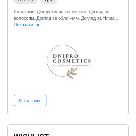
Реселер
Гурт
Бальзами
Декоративна косметика
Догляд за
волоссям
Догляд за обличчям
Догляд за тілом
Доглядова косметика
Показати ще
Засоби для гоління
Косметика
Косметика для волосся
Краса та
здоровʼя
Парфуми
Тестери парфумів
Шампуні
Детальніше