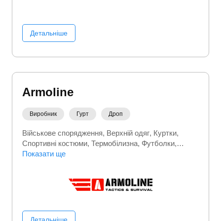
Детальніше
Armoline
Виробник
Гурт
Дроп
Військове спорядження
Верхній одяг
Куртки
Спортивні костюми
Термобілизна
Футболки
Чоловічі костюми
Показати ще
Чоловічий одяг
Шапки
Детальніше