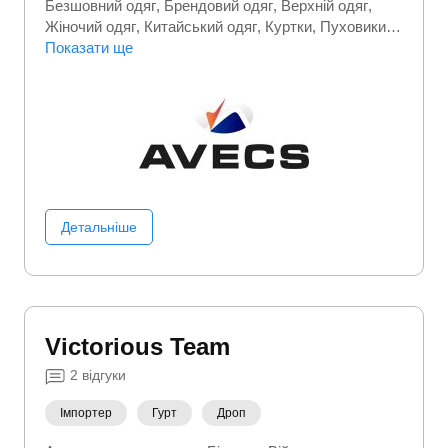
Безшовний одяг
Брендовий одяг
Верхній одяг
Жіночий одяг
Китайський одяг
Куртки
Пуховики
Спортивні костюми
Показати ще
Спортивний (фітнес) одяг
Термобілизна
Трикотажний одяг
Футболки
Чоловічі костюми
Чоловічий одяг
Шапки
Шкарпетки
Детальніше
Victorious Team
2
відгуки
Імпортер
Гурт
Дроп