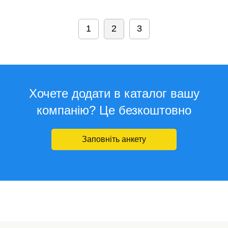
1
2
3
Хочете додати в каталог вашу
компанію? Це безкоштовно
Заповніть анкету