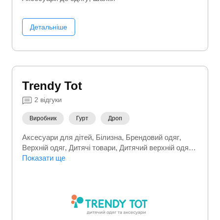
Детальніше
Trendy Tot
2
відгуки
Виробник
Гурт
Дроп
Аксесуари для дітей
Білизна
Брендовий одяг
Верхній одяг
Дитячі товари
Дитячий верхній одяг
Дитячий одяг
Показати ще
Куртки
Одяг для немовлят
Подарунки
Спортивні костюми
Спортивний
(фітнес) одяг
Сувеніри та подарунки
Товари для
мам
Трикотажний одяг
Футболки
Шапки