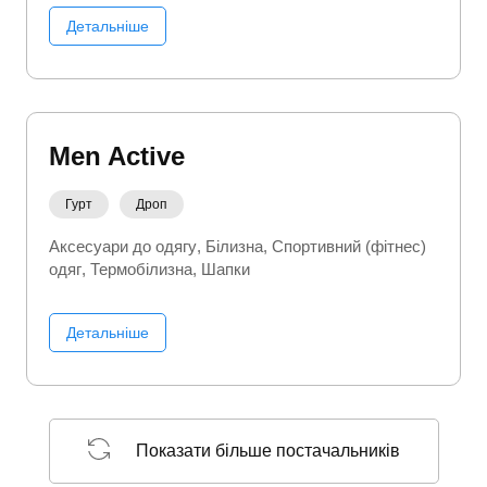
Чоловічий одяг
Шапки
Шкарпетки
Детальніше
Men Active
Гурт
Дроп
Аксесуари до одягу
Білизна
Спортивний (фітнес)
одяг
Термобілизна
Шапки
Детальніше
Показати більше постачальників