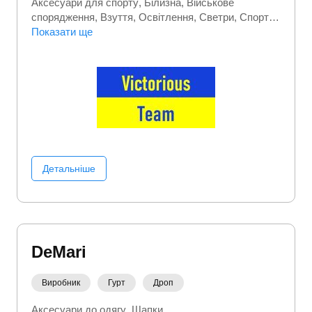
Аксесуари для спорту
Білизна
Військове
спорядження
Взуття
Освітлення
Светри
Спорт
та активний відпочинок
Показати ще
Сумки та валізи
Термобілизна
Туристичні товари
Шапки
Шкарпетки
Детальніше
DeMari
Виробник
Гурт
Дроп
Аксесуари до одягу
Шапки