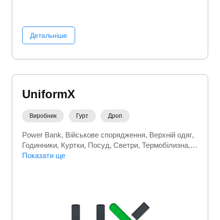
Детальніше
UniformX
Виробник
Гурт
Дроп
Power Bank
Військове спорядження
Верхній одяг
Годинники
Куртки
Посуд
Светри
Термобілизна
Трикотажний одяг
Показати ще
Туристичні товари
Футболки
Шапки
Шкарпетки