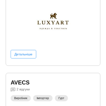
Детальніше
AVECS
2
відгуки
Виробник
Імпортер
Гурт