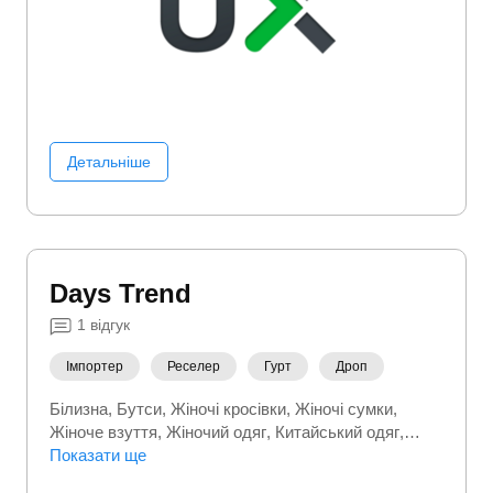
Детальніше
Days Trend
1
відгук
Імпортер
Реселер
Гурт
Дроп
Білизна
Бутси
Жіночі кросівки
Жіночі сумки
Жіноче взуття
Жіночий одяг
Китайський одяг
Кросівки
Показати ще
Куртки
Пуховики
Спортивні костюми
Сумки та валізи
Чоловічі сумки
Чоловіче взуття