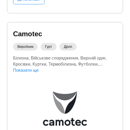
Camotec
Виробник
Гурт
Дроп
Білизна
Військове спорядження
Верхній одяг
Кросівки
Куртки
Термобілизна
Футболки
Чоловіче взуття
Показати ще
Чоловічий одяг
Шапки
Шкарпетки