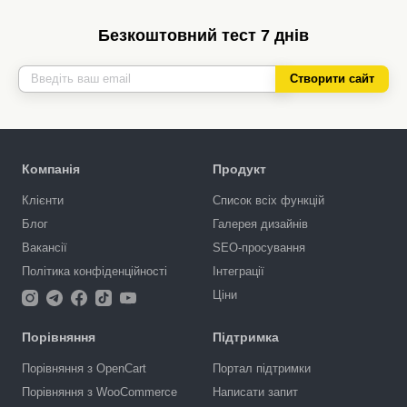
Безкоштовний тест 7 днів
Створити сайт
Компанія
Продукт
Клієнти
Список всіх функцій
Блог
Галерея дизайнів
Вакансії
SEO-просування
Політика конфіденційності
Інтеграції
Ціни
Порівняння
Підтримка
Порівняння з OpenCart
Портал підтримки
Порівняння з WooCommerce
Написати запит