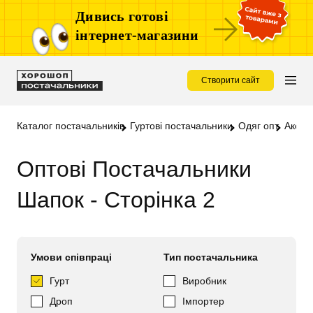
Дивись готові
інтернет-магазини
Створити сайт
Каталог постачальників
Гуртові постачальники
Одяг опт
Аксес
Оптові Постачальники
Шапок - Сторінка 2
Умови співпраці
Тип постачальника
Гурт
Виробник
Дроп
Імпортер