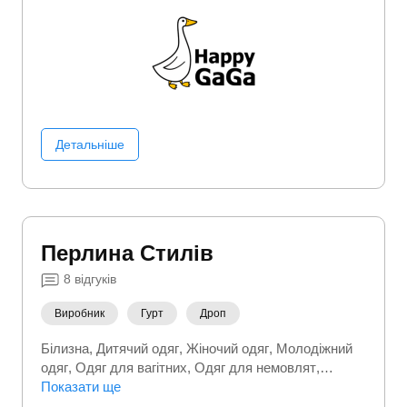
Детальніше
Перлина Стилів
8
відгуків
Виробник
Гурт
Дроп
Білизна
Дитячий одяг
Жіночий одяг
Молодіжний
одяг
Одяг для вагітних
Одяг для немовлят
Спортивні костюми
Показати ще
Спортивний (фітнес) одяг
Термобілизна
Трикотажний одяг
Футболки