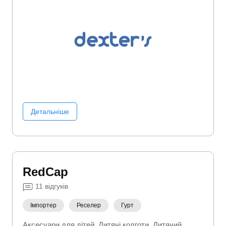
Детальніше
RedCap
11
відгуків
Імпортер
Реселер
Гурт
Аксесуари для дітей
Дитячі колготи
Дитячий