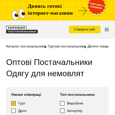
Дивись готові
інтернет-магазини
Створити сайт
Каталог постачальників
Гуртові постачальники
Дитячі товари о
Оптові Постачальники
Одягу для немовлят
Умови співпраці
Тип постачальника
Гурт
Виробник
Дроп
Імпортер