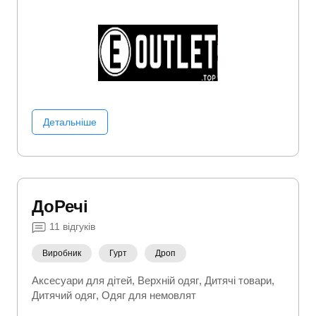
Куртки
Одяг для немовлят
Пуховики
Спортивні
костюми
Тапочки
Товари для мам
Футболки
Шапки
Детальніше
ДоРечі
11
відгуків
Виробник
Гурт
Дроп
Аксесуари для дітей
Верхній одяг
Дитячі товари
Дитячий одяг
Одяг для немовлят