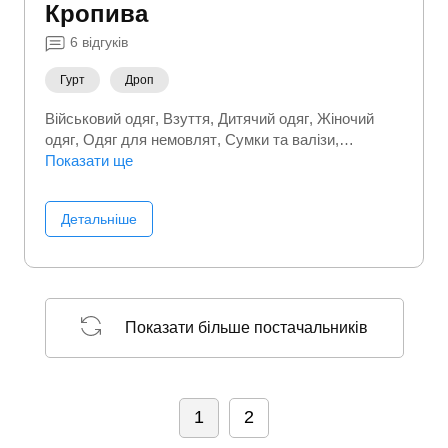
Кропива
6
відгуків
Гурт
Дроп
Військовий одяг
Взуття
Дитячий одяг
Жіночий
одяг
Одяг для немовлят
Сумки та валізи
Чоловічий одяг
Показати ще
Детальніше
Показати більше постачальників
1
2