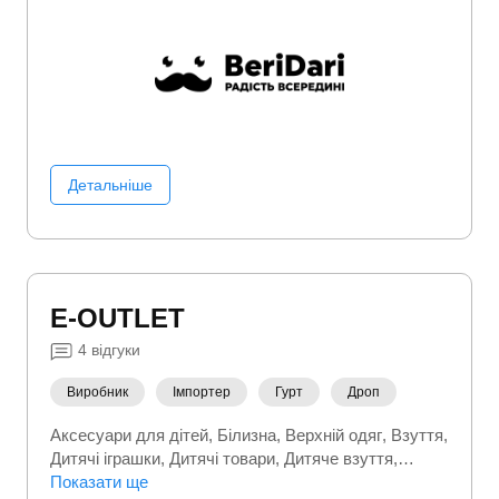
Детальніше
E-OUTLET
4
відгуки
Виробник
Імпортер
Гурт
Дроп
Аксесуари для дітей
Білизна
Верхній одяг
Взуття
Дитячі іграшки
Дитячі товари
Дитяче взуття
Дитячий верхній одяг
Показати ще
Дитячий одяг
Кросівки