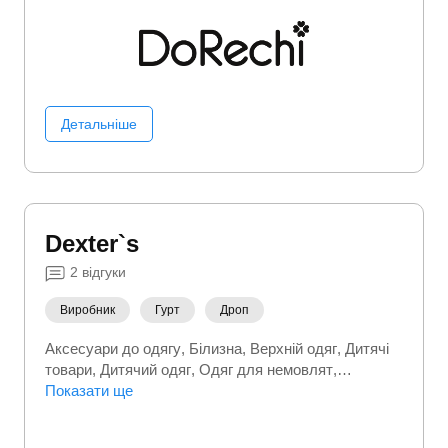
Детальніше
Dexter`s
2
відгуки
Виробник
Гурт
Дроп
Аксесуари до одягу
Білизна
Верхній одяг
Дитячі
товари
Дитячий одяг
Одяг для немовлят
Спортивний (фітнес) одяг
Показати ще
Термобілизна