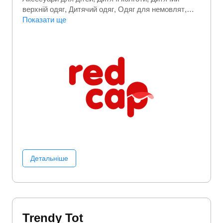
верхній одяг
Дитячий одяг
Одяг для немовлят
Трикотажний одяг
Показати ще
Турецький дитячий одяг
Турецький одяг
Шкарпетки
Детальніше
Trendy Tot