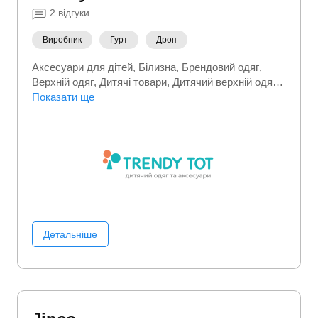
2
відгуки
Виробник
Гурт
Дроп
Аксесуари для дітей
Білизна
Брендовий одяг
Верхній одяг
Дитячі товари
Дитячий верхній одяг
Дитячий одяг
Показати ще
Куртки
Одяг для немовлят
Подарунки
Спортивні костюми
Спортивний
(фітнес) одяг
Сувеніри та подарунки
Товари для
мам
Трикотажний одяг
Футболки
Шапки
Детальніше