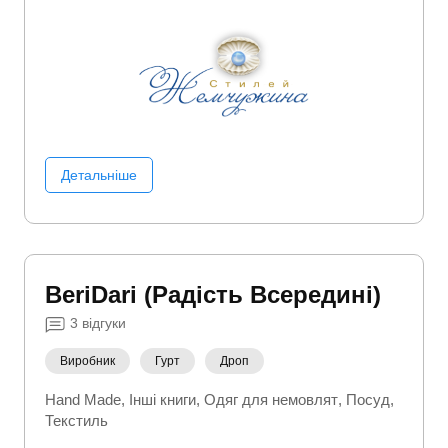
Чоловічий одяг
Детальніше
BeriDari (Радість Всередині)
3
відгуки
Виробник
Гурт
Дроп
Hand Made
Інші книги
Одяг для немовлят
Посуд
Текстиль