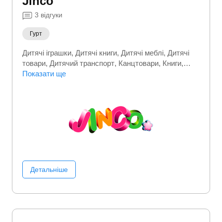
Jinco
3
відгуки
Гурт
Дитячі іграшки
Дитячі книги
Дитячі меблі
Дитячі
товари
Дитячий транспорт
Канцтовари
Книги
Одяг для немовлят
Показати ще
Офісні канцтовари
Сувеніри
Творчість
Художня література
Шкільні канцтовари
Детальніше