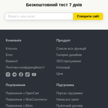
Безкоштовний тест 7 днів
Створити сайт
Компанія
Продукт
Клієнти
Список всіх функцій
Блог
Галерея дизайнів
Вакансії
SEO-просування
Політика конфіденційності
Інтеграції
Ціни
Порівняння
Підтримка
Порівняння з OpenCart
Портал підтримки
Порівняння з WooCommerce
Написати запит
Порівняння з Bitrix
Публічний договір