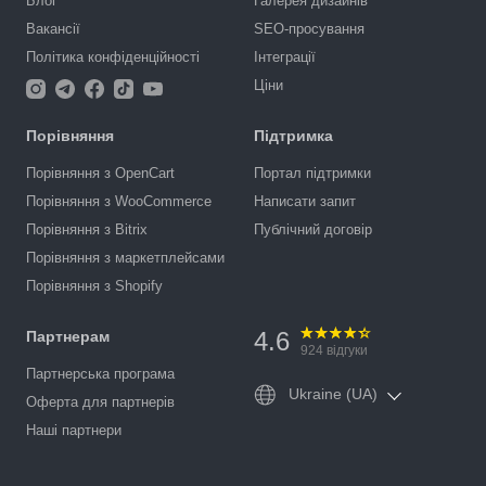
Блог
Галерея дизайнів
Вакансії
SEO-просування
Політика конфіденційності
Інтеграції
Ціни
Порівняння
Підтримка
Порівняння з OpenCart
Портал підтримки
Порівняння з WooCommerce
Написати запит
Порівняння з Bitrix
Публічний договір
Порівняння з маркетплейсами
Порівняння з Shopify
4.6
Партнерам
924
відгуки
Партнерська програма
Ukraine (UA)
Оферта для партнерів
Наші партнери