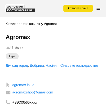
Створити сайт
Каталог постачальників
Agromax
Agromax
1 відгук
Гурт
Дім сад город
Добрива
Насіння
Сільське господарство
agromax.in.ua
agromaxshop@gmail.com
+38099566xxxx