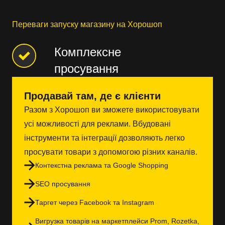
Переваги запуску магазину на Хорошоп
Комплексне
просування
Продавай там, де є клієнти
Разом з Хорошоп ви зможете використовувати
усі можливості для реклами. Вбудовані
інструменти та інтеграції дозволяють легко
просувати товари з допомогою різних каналів.
Контекстна реклама та Google Shopping
SEO просування
Таргет через Facebook та Instagram
Вигрузка товарів на маркетплейси Prom, Rozetka,