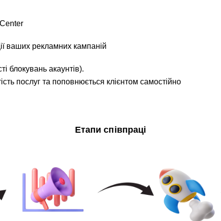
 Center
ії ваших рекламних кампаній
ті блокувань акаунтів).
ість послуг та поповнюється клієнтом самостійно
Етапи співпраці