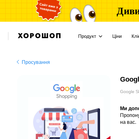
Диви
Продукт
Ціни
Клі
Просування
Googl
Google S
Ми допо
Пропону
на вас.