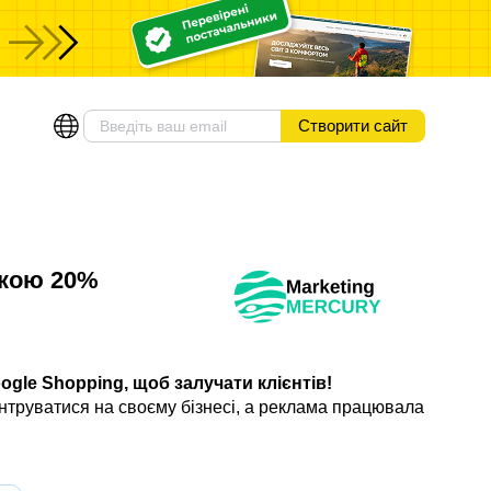
Створити сайт
жкою 20%
gle Shopping, щоб залучати клієнтів!
нтруватися на своєму бізнесі, а реклама працювала