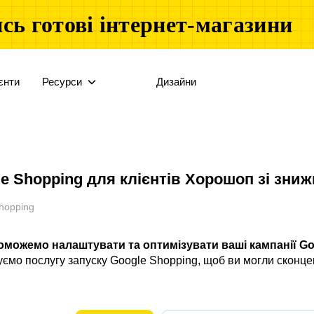
сь готові інтернет-магазини
єнти
Ресурси
Дизайни
e Shopping для клієнтів Хорошоп зі зни
hopping
можемо налаштувати та оптимізувати ваші кампанії Goo
ємо послугу запуску Google Shopping, щоб ви могли сконце