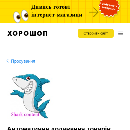
Дивись готові
інтернет-магазини
Створити сайт
Просування
Автоматичне додавання товарів,