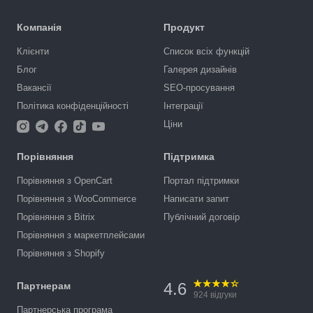
Компанія
Продукт
Клієнти
Список всіх функцій
Блог
Галерея дизайнів
Вакансії
SEO-просування
Політика конфіденційності
Інтеграції
Ціни
Порівняння
Підтримка
Порівняння з OpenCart
Портал підтримки
Порівняння з WooCommerce
Написати запит
Порівняння з Bitrix
Публічний договір
Порівняння з маркетплейсами
Порівняння з Shopify
4.6
Партнерам
924
відгуки
Партнерська програма