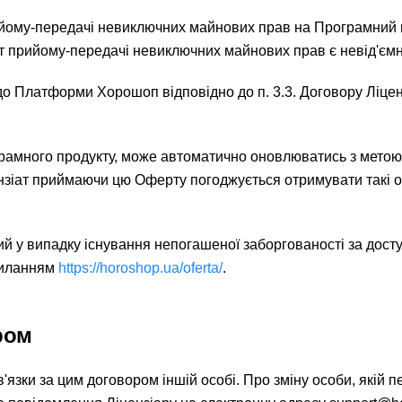
ийому-передачі невиключних майнових прав на Програмний 
Акт прийому-передачі невиключних майнових прав є невід'єм
 до Платформи Хорошоп відповідно до п. 3.3. Договору Ліц
грамного продукту, може автоматично оновлюватись з мето
зіат приймаючи цю Оферту погоджується отримувати такі он
ний у випадку існування непогашеної заборгованості за дост
силанням
https://horoshop.ua/oferta/
.
ром
ов'язки за цим договором іншій особі. Про зміну особи, якій