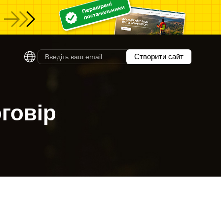
Створити сайт
говір