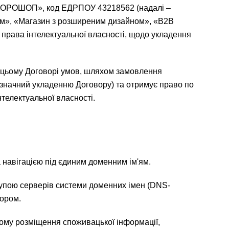
ОРОШОП», код ЕДРПОУ 43218562 (надалі –
ном», «Магазин з розширеним дизайном», «В2В
а права інтелектуальної власності, щодо укладення
х у цьому Договорі умов, шляхом замовлення
нозначний укладенню Договору) та отримує право по
телектуальної власності.
 за навігацією під єдиним доменним ім'ям.
групою серверів системи доменних імен (DNS-
тором.
цьому розміщення споживацької інформації,