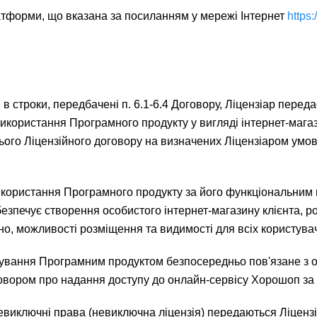
атформи, що вказана за посиланням у мережі Інтернет
https:
в строки, передбачені п. 6.1-6.4 Договору, Ліцензіар переда
икористання Програмного продукту у вигляді інтернет-магаз
 цього Ліцензійного договору на визначених Ліцензіаром умо
 використання Програмного продукту за його функціональним
безпечує створення особистого інтернет-магазину клієнта, р
чно, можливості розміщення та видимості для всіх користувач
ування Програмним продуктом безпосередньо пов'язане з 
говором про надання доступу до онлайн-сервісу Хорошоп з
ру невиключні права (невиключна ліцензія) передаються Ліце