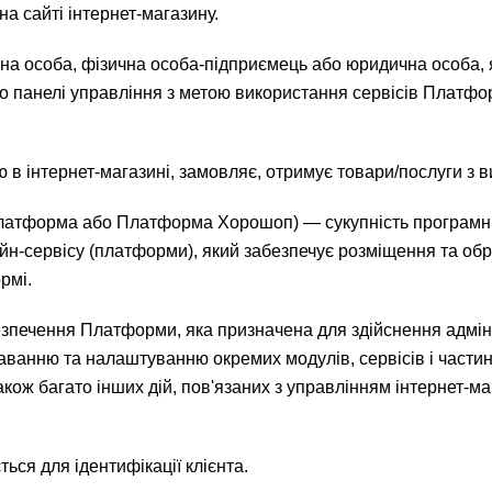
а сайті інтернет-магазину.
ична особа, фізична особа-підприємець або юридична особа
о панелі управління з метою використання сервісів Платфо
 в інтернет-магазині, замовляє, отримує товари/послуги з в
латформа або Платформа Хорошоп) — сукупність програмних
йн-сервісу (платформи), який забезпечує розміщення та обро
рмі.
зпечення Платформи, яка призначена для здійснення адміні
аванню та налаштуванню окремих модулів, сервісів і частин
ож багато інших дій, пов'язаних з управлінням інтернет-ма
ься для ідентифікації клієнта.