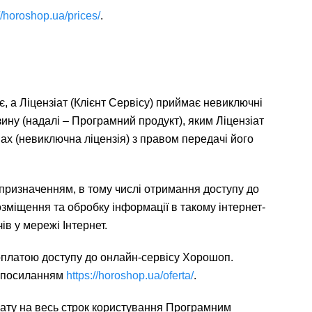
//horoshop.ua/prices/
.
є, а Ліцензіат (Клієнт Сервісу) приймає невиключні
ину (надалі – Програмний продукт), яким Ліцензіат
вах (невиключна ліцензія) з правом передачі його
 призначенням, в тому числі отримання доступу до
озміщення та обробку інформації в такому інтернет-
ів у мережі Інтернет.
оплатою доступу до онлайн-сервісу Хорошоп.
а посиланням
https://horoshop.ua/oferta/
.
нзіату на весь строк користування Програмним