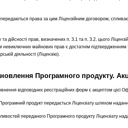
ату передаються права за цим Ліцензійним договором, сплива
а дійсності прав, визначених п. 3.1 та п. 3.2. цього Ліцензі
чі невиключних майнових прав є достатнім підтвердженням т
ській діяльності (Ліцензію).
тановлення Програмного продукту. Ак
внення відповідних реєстраційних форм є акцептом цієї О
а Програмний продукт передається Ліцензіату шляхом наданн
жливостей переданого Програмного продукту Ліцензіату нада