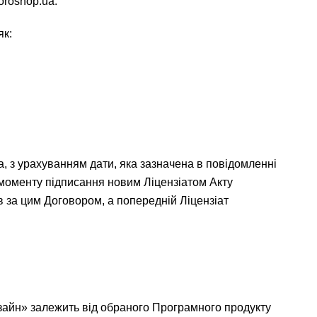
oroshop.ua.
як:
а, з урахуванням дати, яка зазначена в повідомленні
 моменту підписання новим Ліцензіатом Акту
в за цим Договором, а попередній Ліцензіат
зайн» залежить від обраного Програмного продукту