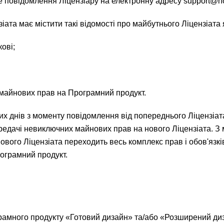
е повідомлення Ліцензіару на електронну адресу support@h
зіата має містити такі відомості про майбутнього Ліцензіата 
ові;
х майнових прав на Програмний продукт.
очих днів з моменту повідомлення від попереднього Ліцензіат
ередачі невиключних майнових прав на нового Ліцензіата. З
вого Ліцензіата переходить весь комплекс прав і обов'язкі
ограмний продукт.
грамного продукту «Готовий дизайн» та/або «Розширений ди