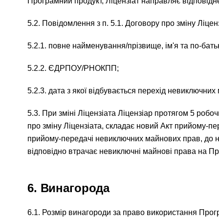
Програмний продукт, Ліцензіат направляє відповідн
5.2. Повідомлення з п. 5.1. Договору про зміну Ліцен
5.2.1. повне найменування/прізвище, ім'я та по-батьк
5.2.2. ЄДРПОУ/РНОКПП;
5.2.3. дата з якої відбувається перехід невиключни
5.3. При зміні Ліцензіата Ліцензіар протягом 5 роб
про зміну Ліцензіата, складає новий Акт прийому-п
прийому-передачі невиключних майнових прав, до но
відповідно втрачає невиключні майнові права на Пр
6. Винагорода
6.1. Розмір винагороди за право використання Про