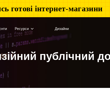
сь готові інтернет-магазини
єнти
Ресурси
Дизайни
нзійний публічний до