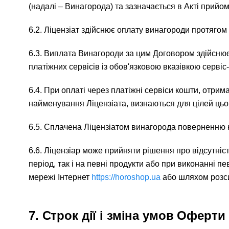
(надалі – Винагорода) та зазначається в Акті прий
6.2. Ліцензіат здійснює оплату винагороди протягом 
6.3. Виплата Винагороди за цим Договором здійснює
платіжних сервісів із обов'язковою вказівкою сервіс-
6.4. При оплаті через платіжні сервіси кошти, отри
найменування Ліцензіата, визнаються для цілей цьо
6.5. Сплачена Ліцензіатом винагорода поверненню н
6.6. Ліцензіар може прийняти рішення про відсутніс
період, так і на певні продукти або при виконанні п
мережі Інтернет
https://horoshop.ua
або шляхом розси
7. Строк дії і зміна умов Оферти