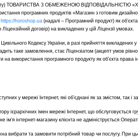
(Оферту) ТОВАРИСТВА З ОБМЕЖЕНОЮ ВІДПОВІДАЛЬНІСТЮ «Х
ористання програмних продуктів «Магазин з готовим дизай
м
https://horoshop.ua
(надалі – Програмний продукт) як об'єкт
 Ліцензійний договір) на викладених у цій Ліцензії умовах.
1110 Цивільного Кодексу України, в разі прийняття викладени
вадить таке замовлення, стає Ліцензіатом (акцепт умов рів
 на використання програмного продукту як об'єкта права ін
тупних у мережі Інтернет, які об'єднані як за змістом, так і
тору ієрархічних імен мережі Інтернет, що обслуговується 
не ім'я інтернет-магазину клієнта не адмініструється Опера
можна вибрати та замовити потрібний товар чи послугу. При 