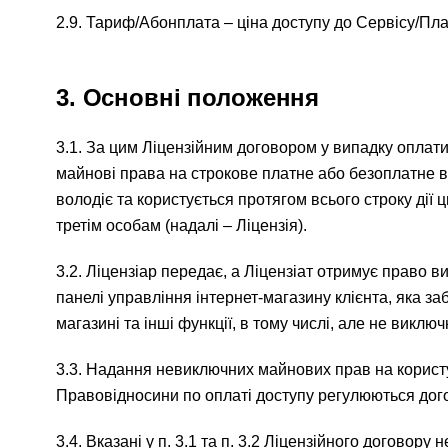
2.9. Тариф/Абонплата – ціна доступу до Сервісу/Пл
3. Основні положення
3.1. За цим Ліцензійним договором у випадку оплати 
майнові права на строкове платне або безоплатне в
володіє та користується протягом всього строку дії
третім особам (надалі – Ліцензія).
3.2. Ліцензіар передає, а Ліцензіат отримує право
панелі управління інтернет-магазину клієнта, яка за
магазині та інші функції, в тому числі, але не виклю
3.3. Надання невиключних майнових прав на корист
Правовідносини по оплаті доступу регулюються до
3.4. Вказані у п. 3.1 та п. 3.2 Ліцензійного догово