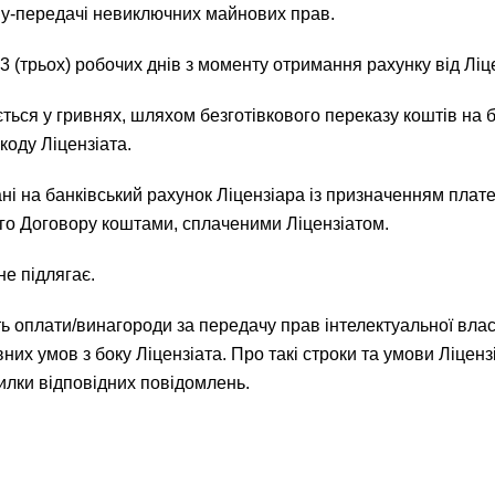
ому-передачі невиключних майнових прав.
3 (трьох) робочих днів з моменту отримання рахунку від Ліц
ться у гривнях, шляхом безготівкового переказу коштів на 
коду Ліцензіата.
мані на банківський рахунок Ліцензіара із призначенням пла
го Договору коштами, сплаченими Ліцензіатом.
е підлягає.
ть оплати/винагороди за передачу прав інтелектуальної влас
евних умов з боку Ліцензіата. Про такі строки та умови Ліце
лки відповідних повідомлень.