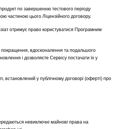
продукт по завершенню тестового періоду
ною частиною цього Ліцензійного договору.
ензіат отримує право користуватися Програмним
ю покращення, вдосконалення та подальшого
овлення і дозволяєте Сервісу постачати їх у
уп, встановлений у публічному договорі (оферті) про
 передаються невиключні майнові права на