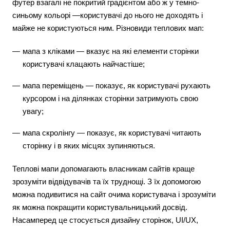
футер взагалі не покритий градієнтом або ж у темно-
синьому кольорі —користувачі до нього не доходять і
майже не користуються ним. Різновиди теплових мап:
мапа з кліками — вказує на які елементи сторінки
користувачі клацають найчастіше;
мапа переміщень — показує, як користувачі рухають
курсором і на ділянках сторінки затримують свою
увагу;
мапа скролінгу — показує, як користувачі читають
сторінку і в яких місцях зупиняються.
Теплові мапи допомагають власникам сайтів краще
зрозуміти відвідувачів та їх труднощі. З їх допомогою
можна подивитися на сайт очима користувача і зрозуміти
як можна покращити користувальницький досвід.
Насамперед це стосується дизайну сторінок, UI/UX,