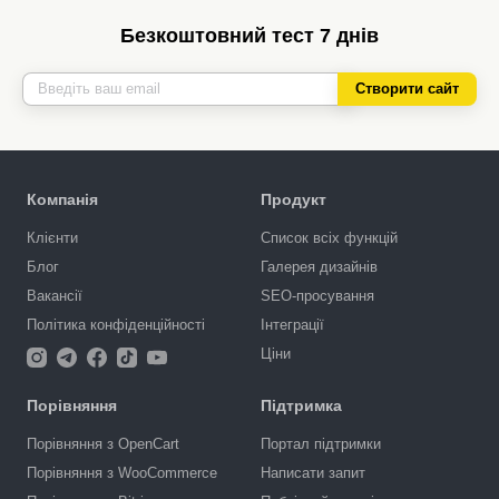
Безкоштовний тест 7 днів
Створити сайт
Компанія
Продукт
Клієнти
Список всіх функцій
Блог
Галерея дизайнів
Вакансії
SEO-просування
Політика конфіденційності
Інтеграції
Ціни
Порівняння
Підтримка
Порівняння з OpenCart
Портал підтримки
Порівняння з WooCommerce
Написати запит