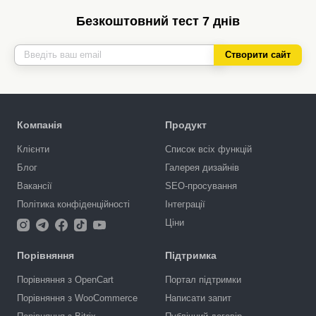
Безкоштовний тест 7 днів
Створити сайт
Компанія
Продукт
Клієнти
Список всіх функцій
Блог
Галерея дизайнів
Вакансії
SEO-просування
Політика конфіденційності
Інтеграції
Ціни
Порівняння
Підтримка
Порівняння з OpenCart
Портал підтримки
Порівняння з WooCommerce
Написати запит