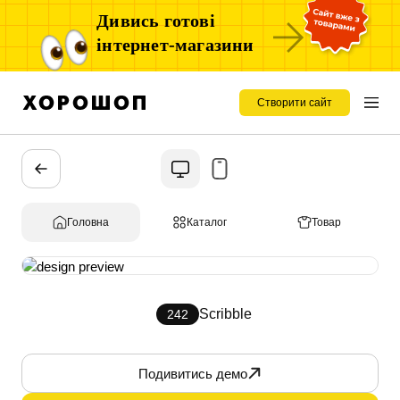
Дивись готові
інтернет-магазини
Створити сайт
Головна
Каталог
Товар
Scribble
242
Подивитись демо