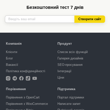
Безкоштовний тест 7 днів
Створити сайт
Компанія
Продукт
Клієнти
Список всіх функцій
Блог
Галерея дизайнів
Вакансії
SEO-просування
Політика конфіденційності
Інтеграції
Ціни
Порівняння
Підтримка
Порівняння з OpenCart
Портал підтримки
Порівняння з WooCommerce
Написати запит