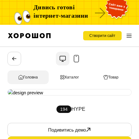
Дивись готові
інтернет-магазини
Створити сайт
Головна
Каталог
Товар
HYPE
194
Подивитись демо