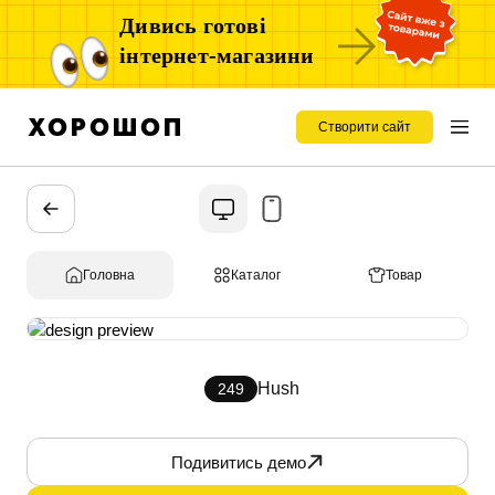
Дивись готові
інтернет-магазини
Створити сайт
Головна
Каталог
Товар
Hush
249
Подивитись демо