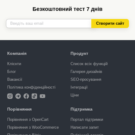
Безкоштовний тест 7 днів
Створити сайт
Компанія
Продукт
Клієнти
Список всіх функцій
Блог
Галерея дизайнів
Вакансії
SEO-просування
Політика конфіденційності
Інтеграції
Ціни
Порівняння
Підтримка
Порівняння з OpenCart
Портал підтримки
Порівняння з WooCommerce
Написати запит