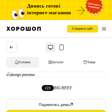
Дивись готові
інтернет-магазини
Створити сайт
Головна
Каталог
Товар
BIG BEEF
223
Подивитись демо