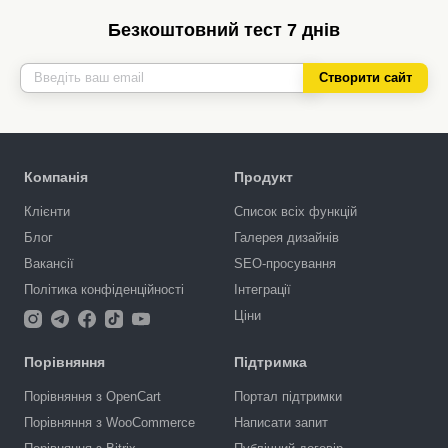
Безкоштовний тест 7 днів
Створити сайт
Компанія
Продукт
Клієнти
Список всіх функцій
Блог
Галерея дизайнів
Вакансії
SEO-просування
Політика конфіденційності
Інтеграції
Ціни
Порівняння
Підтримка
Порівняння з OpenCart
Портал підтримки
Порівняння з WooCommerce
Написати запит