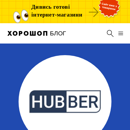
Дивись готові
інтернет-магазини
БЛОГ