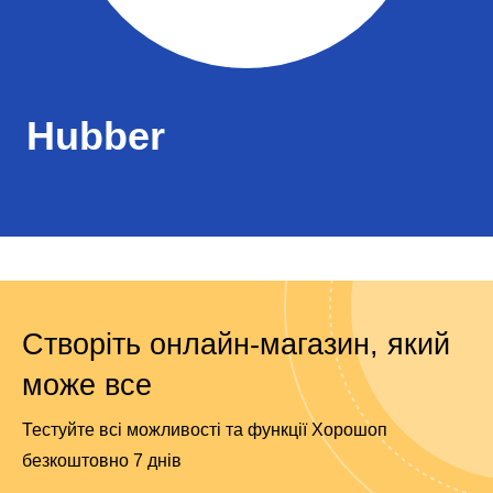
Hubber
Створіть онлайн-магазин, який
може все
Тестуйте всі можливості та функції Хорошоп
безкоштовно 7 днів