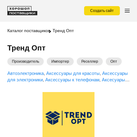
Создать сайт
Каталог поставщиков
Тренд Опт
Тренд Опт
Производитель
Импортер
Реселлер
Опт
Автоэлектроника
Аксессуары для красоты
Аксессуары
для электроники
Аксессуары к телефонам
Аксесуары
для спорта
Бытовая техника
Детские игрушки
Детские
товары
Для геймеров
Дом сад огород
Зоотовары
Инвентарь для дома
Инструменты
Ковры
Красота и
здоровье
Кухонная бытовая техника
Настольные игры
Оптика (микроскопы, бинокли, ...)
Освещение
Отдых и
развлечения
Портативная электроника
Развитие и
творчество
Ручной инструмент
Рыбалка
Садовый
инвентарь
Средства для бритья
Сувениры
Товары для