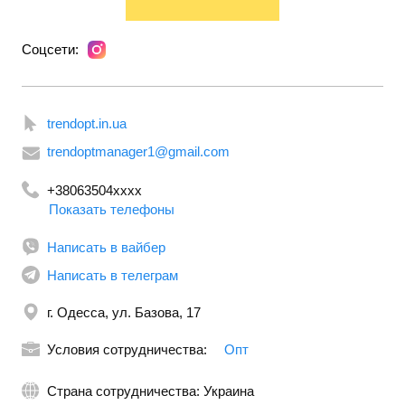
дома
Тренажеры
Туристические товары
Уход за
питомцем
Уход и уборка
Фитнес
Фото/Видео/Аудио
Электроинструмент
Электроника
Соцсети:
trendopt.in.ua
trendoptmanager1@gmail.com
+38063504xxxx
Показать телефоны
Написать в вайбер
Написать в телеграм
г. Одесса, ул. Базова, 17
Условия сотрудничества:
Опт
Страна сотрудничества: Украина