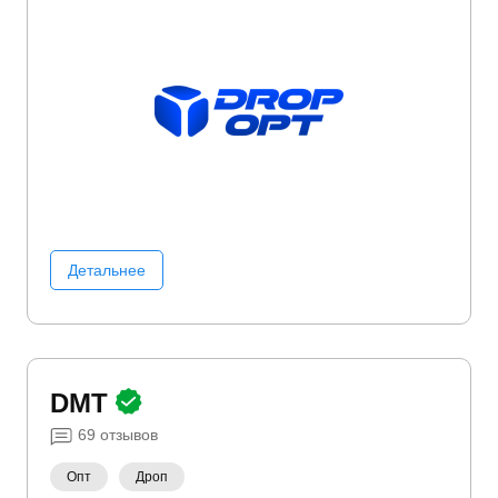
сумки
Инвентарь для дома
Канцтовары
Красота
и здоровье
Кухонная бытовая техника
Массажеры
Мужские сумки
Обогреватели
Портативная электроника
Посуда
Развитие и
творчество
Ручной инструмент
Садовая мебель
Садовый инвентарь
Средства для бритья
Творчество
Товары для дома
Товары для кухни
Тренажеры
Уход за питомцем
Уход и уборка
Фены
Фитнес
Фото/Видео/Аудио
Часы
Школьные
канцтовары
Электроинструмент
Детальнее
DMT
69
отзывов
Опт
Дроп