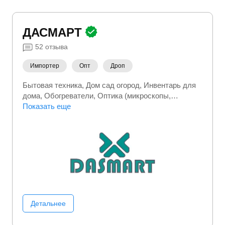
ДАСМАРТ
52
отзыва
Импортер
Опт
Дроп
Бытовая техника
Дом сад огород
Инвентарь для
дома
Обогреватели
Оптика (микроскопы,
бинокли, ...)
Показать еще
Портативная электроника
Посуда
Рыбалка
Садовая мебель
Спорт и активный
отдых
Сумки и чемоданы
Товары для дома
Туристические товары
Фото/Видео/Аудио
Электроинструмент
Детальнее