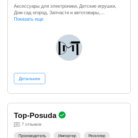
Аксессуары для электроники
Детские игрушки
Дом сад огород
Запчасти и автотовары
Инструменты
Показать еще
Спорт и активный отдых
Сувениры
Товары для дома
Электроника
Детальнее
Top-Posuda
7
отзывов
Производитель
Импортер
Реселлер