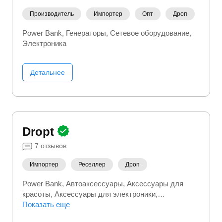
Производитель
Импортер
Опт
Дроп
Power Bank
Генераторы
Сетевое оборудование
Электроника
Детальнее
Dropt
7
отзывов
Импортер
Реселлер
Дроп
Power Bank
Автоаксессуары
Аксессуары для
красоты
Аксессуары для электроники
Аксессуары к телефонам
Показать еще
Аксесуары для спорта
Бытовая техника
Детские игрушки
Женские