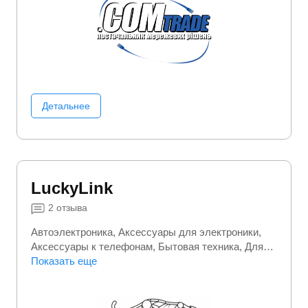
Детальнее
LuckyLink
2
отзыва
Автоэлектроника
Аксессуары для электроники
Аксессуары к телефонам
Бытовая техника
Для
геймеров
Показать еще
Инструменты
Комплектующие для пк
Комплектующие для серверов
Компьютеры
Ноутбуки
Офисная техника
Планшеты
Портативная электроника
Серверы
Сетевое