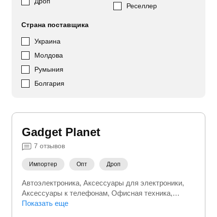
Дроп
Реселлер
Страна поставщика
Украина
Молдова
Румыния
Болгария
Gadget Planet
7
отзывов
Импортер
Опт
Дроп
Автоэлектроника
Аксессуары для электроники
Аксессуары к телефонам
Офисная техника
Портативная электроника
Показать еще
Сетевое оборудование
Фото/Видео/Аудио
Электроника