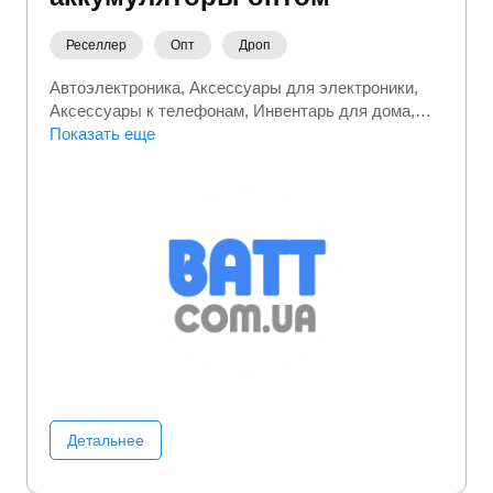
Реселлер
Опт
Дроп
Автоэлектроника
Аксессуары для электроники
Аксессуары к телефонам
Инвентарь для дома
Настольные игры
Показать еще
Отдых и развлечения
Офисная
техника
Портативная электроника
Фото/Видео/
Аудио
Детальнее