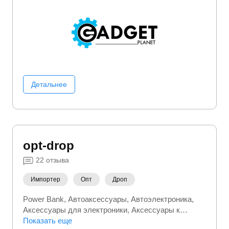
Детальнее
opt-drop
22
отзыва
Импортер
Опт
Дроп
Power Bank
Автоаксессуары
Автоэлектроника
Аксессуары для электроники
Аксессуары к
одежде
Показать еще
Аксессуары к телефонам