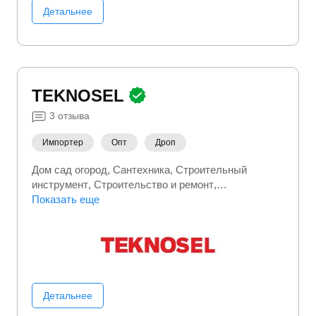
Детальнее
TEKNOSEL
3
отзыва
Импортер
Опт
Дроп
Дом сад огород
Сантехника
Строительный
инструмент
Строительство и ремонт
Стройматериалы
Показать еще
Товары для дома
Детальнее