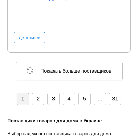
Творчество
Товары для дома
Товары для кухни
Тренажеры
Уход за питомцем
Уход и уборка
Фены
Фитнес
Фото/Видео/Аудио
Часы
Школьные
канцтовары
Электроинструмент
Детальнее
Показать больше поставщиков
1
2
3
4
5
...
31
Поставщики товаров для дома в Украине
Выбор надежного поставщика товаров для дома —