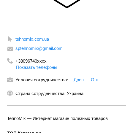
tehnomix.com.ua
sptehnomix@gmail.com
+38096740xxxx
Показать телефоны
+380997405060
+380937405060
Условия сотрудничества:
Дроп
Опт
Страна сотрудничества: Украина
TehnoMix — Интернет магазин полезных товаров