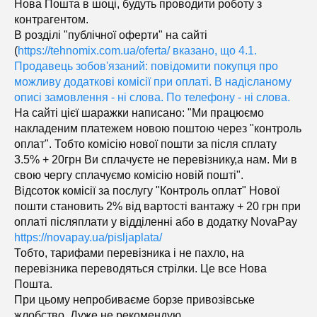
Нова Пошта в шоці, будуть проводити роботу з
контрагентом.
В розділі "публічної оферти" на сайті
(
https://tehnomix.com.ua/oferta/ вказано, що 4.1.
Продавець зобов'язаний: повідомити покупця про
можливу додаткові комісії при оплаті. В надісланому
описі замовлення - ні слова. По телефону - ні слова.
На сайті цієї шаражки написано: "Ми працюємо
накладеним платежем новою поштою через "контроль
оплат". Тобто комісію нової пошти за після сплату
3.5% + 20грн Ви сплачуєте не перевізнику,а нам. Ми в
свою чергу сплачуємо комісію новій пошті".
Відсоток комісії за послугу "Контроль оплат" Нової
пошти становить 2% від вартості вантажу + 20 грн при
оплаті післяплати у відділенні або в додатку NovaPay
https://novapay.ua/pisljaplata/
Тобто, тарифами перевізника і не пахло, на
перевізника переводяться стрілки. Це все Нова
Пошта.
При цьому непробиваєме борзе привозівське
жлобство. Дуже не рекомендую.