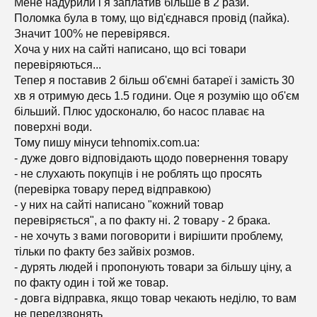
Мене надурили і я заплатив більше в 2 рази.
Поломка була в тому, що від'єднався провід (пайка).
Значит 100% не перевірявся.
Хоча у них на сайті написано, що всі товари
перевіряються...
Тепер я поставив 2 більш об'ємні батареї і замість 30
хв я отримую десь 1.5 години. Оце я розумію що об'єм
більший. Плюс удосконалю, бо насос плаває на
поверхні води.
Тому пишу мінуси tehnomix.com.ua:
- дуже довго відповідають щодо повернення товару
- не слухають покупців і не роблять що просять
(перевірка товару перед відправкою)
- у них на сайті написано "кожний товар
перевіряється", а по факту ні. 2 товару - 2 брака.
- не хочуть з вами поговорити і вирішити проблему,
тільки по факту без зайвіх розмов.
- дурять людей і пропонують товари за більшу ціну, а
по факту один і той же товар.
- довга відправка, якщо товар чекають неділю, то вам
не передзвонять