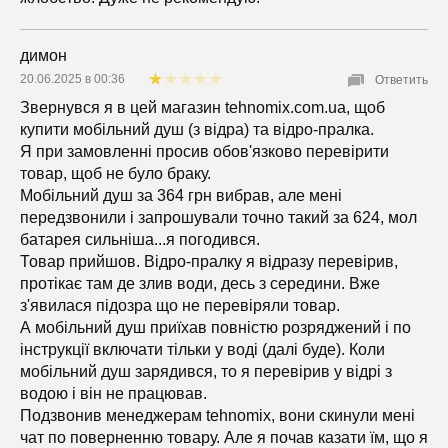
димон
20.06.2025 в 00:36
Ответить
Звернувся я в цей магазин tehnomix.com.ua, щоб
купити мобільний душ (з відра) та відро-пралка.
Я при замовленні просив обов'язково перевірити
товар, щоб не було браку.
Мобільний душ за 364 грн вибрав, але мені
передзвонили і запрошували точно такий за 624, мол
батарея сильніша...я погодився.
Товар прийшов. Відро-пралку я відразу перевірив,
протікає там де злив води, десь з середини. Вже
з'явилася підозра що не перевіряли товар.
А мобільний душ приїхав повністю розряджений і по
інструкції включати тільки у воді (далі буде). Коли
мобільний душ зарядився, то я перевірив у відрі з
водою і він не працював.
Подзвонив менеджерам tehnomix, вони скинули мені
чат по поверненню товару. Але я почав казати їм, що я