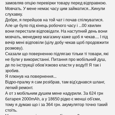
замовляв опцію перевірки товару перед відправкою.
Мовчать. У мене немає часу цим займатися...Кинули
слухавку.
Добре, я перейшов на той чат і почав спілкуватися.
Але це було під кінець робочого часу і ...00 хвилин
вони перестали відповідати. На наступний день вони
мовчать, менеджер магазину каже щоб я чекав.... І під
вечір мені відповіли (цілу добу чекав щоб продовжити
розмову).
Сказали що поверненню підлягаю тільки ті товари, які
не були у використанні. Питання про мобільний душ,
де по інструкції обов'язково класти у воду!!! Я так і
зробив.
Я плюнув на повернення...
Відро-пралку я сам розібрав, там від'єднався шланг,
легкий ремонт.
А от з мобільним душем мене надурили. За 624 грн
батарея 2000mAh, а у 18650 рідко є менші об'єми,
тому я думаю що і за 364 грн. акумулятор точно такий
стоїть.