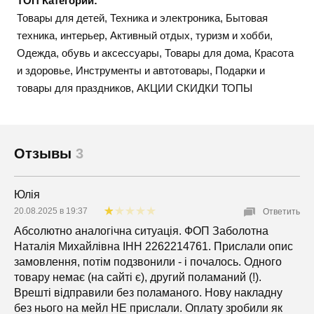
ТОП Категории:
Товары для детей, Техника и электроника, Бытовая
техника, интерьер, Активный отдых, туризм и хобби,
Одежда, обувь и аксессуары, Товары для дома, Красота
и здоровье, Инструменты и автотовары, Подарки и
товары для праздников, АКЦИИ СКИДКИ ТОПЫ
Отзывы
3
Юлія
20.08.2025 в 19:37
Ответить
Абсолютно аналогічна ситуація. ФОП Заболотна
Наталія Михайлівна IНН 2262214761. Прислали опис
замовлення, потім подзвонили - і почалось. Одного
товару немає (на сайті є), другий поламаний (!).
Врешті відправили без поламаного. Нову накладну
без нього на мейл НЕ прислали. Оплату зробили як