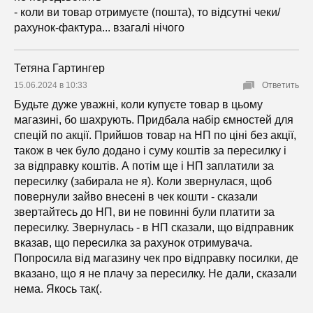
- коли ви товар отримуєте (пошта), то відсутні чеки/
рахунок-фактура... взагалі нічого
Тетяна Гартингер
15.06.2024 в 10:33
Ответить
Будьте дуже уважні, коли купуєте товар в цьому
магазині, бо шахрують. Придбала набір ємностей для
спецій по акції. Прийшов товар на НП по ціні без акції,
також в чек було додано і суму коштів за пересилку і
за відправку коштів. А потім ще і НП заплатили за
пересилку (забирала не я). Коли звернулася, щоб
повернули зайво внесені в чек кошти - сказали
звертайтесь до НП, ви не повинні були платити за
пересилку. Звернулась - в НП сказали, що відправник
вказав, що пересилка за рахунок отримувача.
Попросила від магазину чек про відправку посилки, де
вказано, що я не плачу за пересилку. Не дали, сказали
нема. Якось так(.