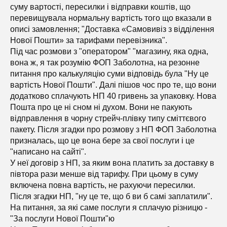
суму вартості, пересилки і відправки коштів, що
перевищувала нормальну вартість того що вказали в
описі замовлення; "Доставка «Самовивіз з відділення
Нової Пошти» за тарифами перевізника".
Під час розмови з "оператором" "магазину, яка одна,
вона ж, я так розумію ФОП Заболотна, на резонне
питання про калькуляцію суми відповідь була "Ну це
вартість Нової Пошти". Далі пішов чос про те, що вони
додатково сплачують НП 40 гривень за упаковку. Нова
Пошта про це ні сном ні духом. Вони не пакують
відправлення в чорну стрейч-плівку типу сміттєвого
пакету. Після згадки про розмову з НП ФОП Заболотна
призналась, що це вона бере за свої послуги і це
"написано на сайті".
У неї договір з НП, за яким вона платить за доставку в
півтора рази менше від тарифу. При цьому в суму
включена повна вартість, не рахуючи пересилки.
Після згадки НП, "ну це те, що б ви б самі заплатили".
На питання, за які саме послуги я сплачую різницю -
"За послуги Нової Пошти"ю