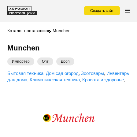
Создать сайт
Каталог поставщиков
Munchen
Munchen
Импортер
Опт
Дроп
Бытовая техника
Дом сад огород
Зоотовары
Инвентарь
для дома
Климатическая техника
Красота и здоровье
Кухонная бытовая техника
Массажеры
Обогреватели
Портативная электроника
Посуда
Садовая техника
Садовый инвентарь
Средства для бритья
Товары для
дома
Товары для кухни
Уход за питомцем
Уход и
уборка
Фены
Часы
Электроника