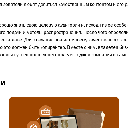
зователи любят делиться качественным контентом и его ра
рошо знать свою целевую аудитории и, исходя из ее особен
го подачи и методы распространения. После чего определит
тент-плане. Для создания по-настоящему качественного кон
 то это должен быть копирайтер. Вместе с ним, владелец б
 зависит успешность донесения месседжей компании и самог
ьи