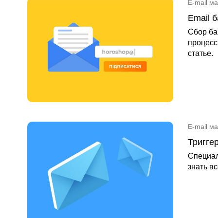
E-mail м
Email 
Сбор ба
процесс
статье.
E-mail м
Тригге
Специал
знать в