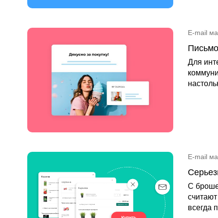
E-mail м
Письмо
Для инт
коммуни
настоль
E-mail м
Серьез
С броше
считают
всегда 