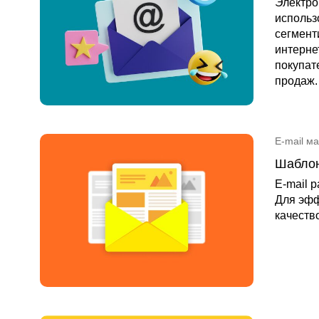
Электро
использ
сегмент
интерне
покупат
продаж.
E-mail м
Шаблон
E-mail 
Для эфф
качеств